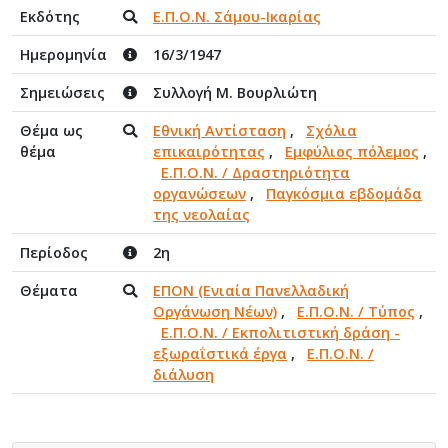
Εκδότης
Ε.Π.Ο.Ν. Σάμου-Ικαρίας
Ημερομηνία
16/3/1947
Σημειώσεις
Συλλογή Μ. Βουρλιώτη
Θέμα ως
Εθνική Αντίσταση
,
Σχόλια
θέμα
επικαιρότητας
,
Εμφύλιος πόλεμος
,
Ε.Π.Ο.Ν. / Δραστηριότητα
οργανώσεων
,
Παγκόσμια εβδομάδα
της νεολαίας
Περίοδος
2η
Θέματα
ΕΠΟΝ (Ενιαία Πανελλαδική
Οργάνωση Νέων)
,
Ε.Π.Ο.Ν. / Τύπος
,
Ε.Π.Ο.Ν. / Εκπολιτιστική δράση -
εξωραΐστικά έργα
,
Ε.Π.Ο.Ν. /
διάλυση