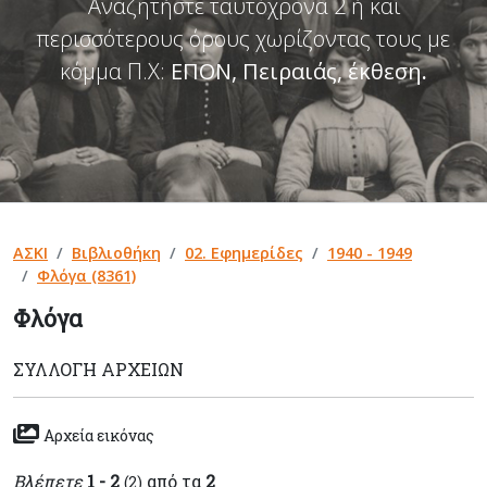
Αναζητήστε ταυτόχρονα 2 ή και
περισσότερους όρους χωρίζοντας τους με
κόμμα Π.Χ:
ΕΠΟΝ, Πειραιάς, έκθεση
.
ΑΣΚΙ
Βιβλιοθήκη
02. Εφημερίδες
1940 - 1949
Φλόγα (8361)
Φλόγα
ΣΥΛΛΟΓΉ ΑΡΧΕΊΩΝ
Αρχεία εικόνας
Βλέπετε
1 - 2
από τα
2
(2)