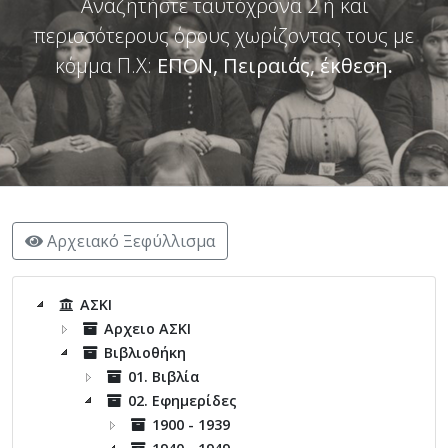
Αναζητήστε ταυτόχρονα 2 ή και
περισσότερους όρους χωρίζοντας τους με
κόμμα Π.Χ:
ΕΠΟΝ, Πειραιάς, έκθεση
.
Αρχειακό Ξεφύλλισμα
ΑΣΚΙ
Αρχειο ΑΣΚΙ
Βιβλιοθήκη
01. Βιβλία
02. Εφημερίδες
1900 - 1939