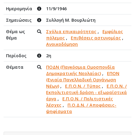
Ημερομηνία
11/9/1946
Σημειώσεις
Συλλογή Μ. Βουρλιώτη
Θέμα ως
Σχόλια επικαιρότητας
,
Εμφύλιος
θέμα
πόλεμος
,
Επιθέσεις αστυνομίας
,
Ανοικοδόμηση
Περίοδος
2η
Θέματα
ΠΟΔΝ (Παγκόσμια Ομοσπονδία
Δημοκρατικής Νεολαίας)
,
ΕΠΟΝ
(Ενιαία Πανελλαδική Οργάνωση
Νέων)
,
Ε.Π.Ο.Ν. / Τύπος
,
Ε.Π.Ο.Ν. /
Εκπολιτιστική δράση - εξωραΐστικά
έργα
,
Ε.Π.Ο.Ν. / Πολιτιστικές
λέσχες
,
Π.Ο.Δ.Ν. / Αποφάσεις-
ψηφίσματα