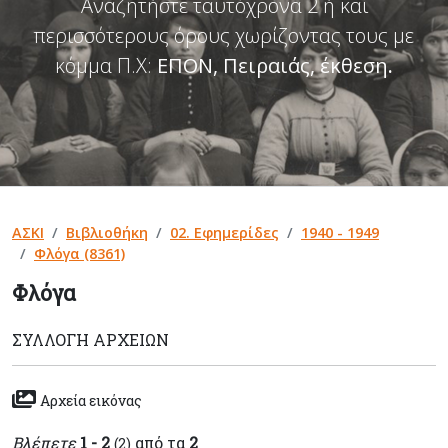
Αναζητήστε ταυτόχρονα 2 ή και
περισσότερους όρους χωρίζοντας τους με
κόμμα Π.Χ:
ΕΠΟΝ, Πειραιάς, έκθεση
.
ΑΣΚΙ
Βιβλιοθήκη
02. Εφημερίδες
1940 - 1949
Φλόγα (8361)
Φλόγα
ΣΥΛΛΟΓΉ ΑΡΧΕΊΩΝ
Αρχεία εικόνας
Βλέπετε
1 - 2
από τα
2
(2)