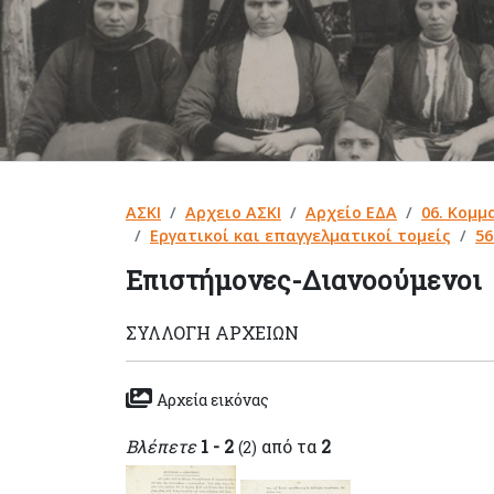
ΑΣΚΙ
Αρχειο ΑΣΚΙ
Αρχείο ΕΔΑ
06. Κομμ
Εργατικοί και επαγγελματικοί τομείς
56
Επιστήμονες-Διανοούμενοι
ΣΥΛΛΟΓΉ ΑΡΧΕΊΩΝ
Αρχεία εικόνας
Βλέπετε
1 - 2
από τα
2
(2)