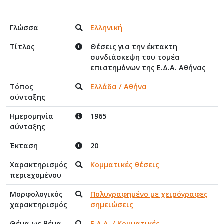
Γλώσσα
Ελληνική
Τίτλος
Θέσεις για την έκτακτη
συνδιάσκεψη του τομέα
επιστημόνων της Ε.Δ.Α. Αθήνας
Τόπος
Ελλάδα / Αθήνα
σύνταξης
Ημερομηνία
1965
σύνταξης
Έκταση
20
Χαρακτηρισμός
Κομματικές θέσεις
περιεχομένου
Μορφολογικός
Πολυγραφημένο με χειρόγραφες
χαρακτηρισμός
σημειώσεις
Θέμα ως θέμα
Ε.Δ.Α. / Κομματικές