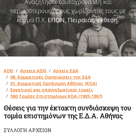
Αναζητήστε ταυτόχρονα 2 ή και
περισσότερους όρους χωρίζοντας τους με
κόμμα Π.Χ:
ΕΠΟΝ, Πειραιάς, έκθεση
.
ΑΣΚΙ
Αρχειο ΑΣΚΙ
Αρχείο ΕΔΑ
06. Κομματικές Οργανώσεις της ΕΔΑ
01. Κομματική Οργάνωση Αθήνας (ΚΟΑ)
Εργατικοί και επαγγελματικοί τομείς
560 Τομέας Επιστημόνων ΚΟΑ (1965-1967)
Θέσεις για την έκτακτη συνδιάσκεψη του
τομέα επιστημόνων της Ε.Δ.Α. Αθήνας
ΣΥΛΛΟΓΉ ΑΡΧΕΊΩΝ