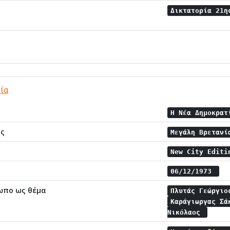
Δικτατορία 21η
ία
Η Νέα Δημοκρα
ης
Μεγάλη Βρεταν
New City Editi
06/12/1973
ωπο ως θέμα
Πλυτάς Γεώργι
Καράγιωργας Σ
Νικόλαος