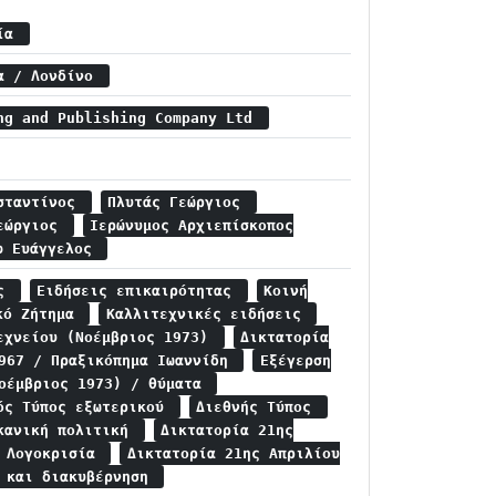
τία
ία / Λονδίνο
ng and Publishing Company Ltd
νσταντίνος
Πλυτάς Γεώργιος
Γεώργιος
Ιερώνυμος Αρχιεπίσκοπος
φ Ευάγγελος
ις
Ειδήσεις επικαιρότητας
Κοινή
κό Ζήτημα
Καλλιτεχνικές ειδήσεις
εχνείου (Νοέμβριος 1973)
Δικτατορία
1967 / Πραξικόπημα Ιωαννίδη
Εξέγερση
Νοέμβριος 1973) / θύματα
ός Τύπος εξωτερικού
Διεθνής Τύπος
ικανική πολιτική
Δικτατορία 21ης
/ Λογοκρισία
Δικτατορία 21ης Απριλίου
ή και διακυβέρνηση