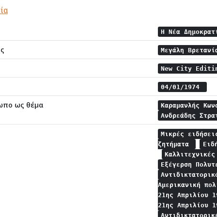
ία
Η Νέα Δημοκρα
ης
Μεγάλη Βρεταν
New City Editi
04/01/1974
ωπο ως θέμα
Καραμανλής Κω
Ανδρεάδης Στρ
Μικρές ειδήσε
ζητήματα
Ειδ
Καλλιτεχνικέ
Εξέγερση Πολυτ
Αντιδικτατορικ
Αμερικανική πο
21ης Απριλίου 
21ης Απριλίου 
Αντιδικτατορικ