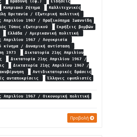
ις
Βραδυνή (εφ.)
Ειδήσεις
Κυπριακό Ζήτημα
Καλλιτεχνικές
άλη Βρετανία / Εξωτερική πολιτική
ς Απριλίου 1967 / Πραξικόπημα Ιωαννίδη
κός Τύπος εξωτερικού
Εκρήξεις βομβών
ς
Ελλάδα / Αμερικανική πολιτική
ς Απριλίου 1967 / Λογοκρισία
ό κίνημα / Δυναμική αντίσταση
ίση 1973
Δικτατορία 21ης Απριλίου
ις
Δικτατορία 21ης Απριλίου 1967 /
εις
Δικτατορία 21ης Απριλίου 1967 /
ιακυβέρνηση
Αντιδικτατορικές δράσεις
κές ανταποκρίσεις
Έλληνες εφοπλιστές
ς Απριλίου 1967 / Οικονομική πολιτική
Προβολή