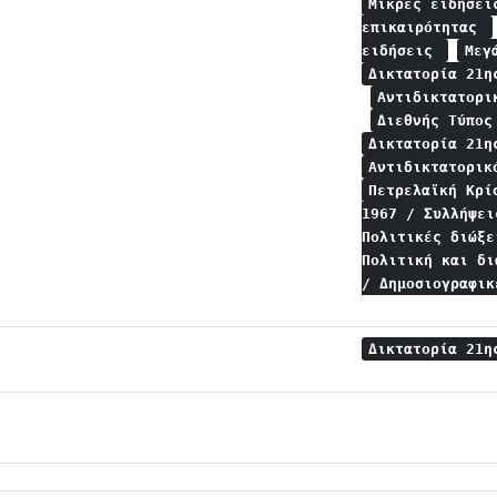
Μικρές ειδήσε
επικαιρότητας
ειδήσεις
Μεγ
Δικτατορία 21η
Αντιδικτατορι
Διεθνής Τύπο
Δικτατορία 21η
Αντιδικτατορικ
Πετρελαϊκή Κρ
1967 / Συλλήψε
Πολιτικές διώξ
Πολιτική και δ
/ Δημοσιογραφι
Δικτατορία 21η