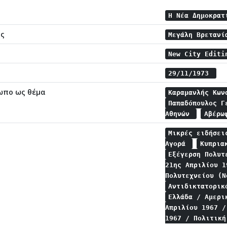
Η Νέα Δημοκρα
ης
Μεγάλη Βρεταν
New City Editi
29/11/1973
ωπο ως θέμα
Καραμανλής Κω
Παπαδόπουλος 
Αθηνών
Αβέρω
Μικρές ειδήσε
Αγορά
Κυπρια
Εξέγερση Πολυτ
21ης Απριλίου 
Πολυτεχνείου (
Αντιδικτατορικ
Ελλάδα / Αμερ
Απριλίου 1967 
1967 / Πολιτικ