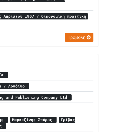
ς Απριλίου 1967 / Οικονομική πολιτική
Προβολή
τία
ία / Λονδίνο
ng and Publishing Company Ltd
κης
Μαρκεζίνης Σπύρος
Γρίβας
ής