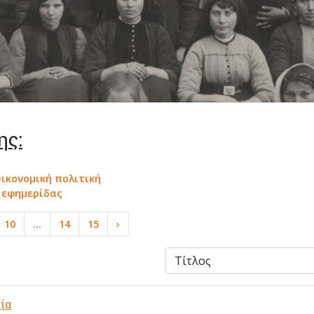
ης:
Οικονομική πολιτική
α εφημερίδας
10
...
14
15
›
ία