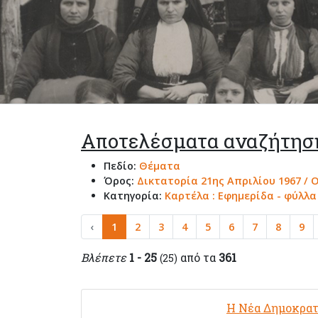
Αποτελέσματα αναζήτησ
Πεδίο:
Θέματα
Όρος:
Δικτατορία 21ης Απριλίου 1967 / 
Κατηγορία:
Καρτέλα : Εφημερίδα - φύλλ
‹
1
2
3
4
5
6
7
8
9
Βλέπετε
1 - 25
από τα
361
(25)
Η Νέα Δημοκρατ