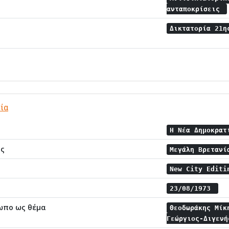
ανταποκρίσεις
Δικτατορία 21η
ία
Η Νέα Δημοκρα
ης
Μεγάλη Βρεταν
New City Editi
23/08/1973
ωπο ως θέμα
Θεοδωράκης Μί
Γεώργιος-Διγεν