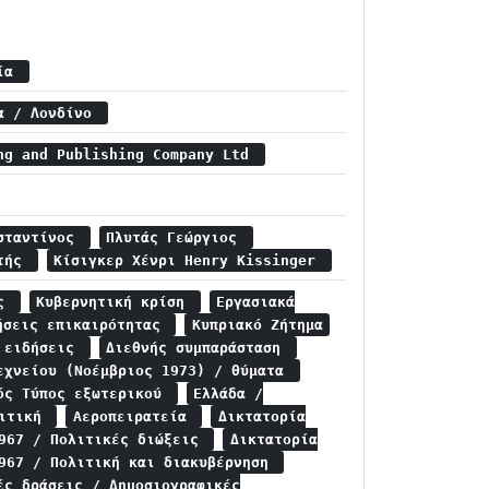
τία
ία / Λονδίνο
ng and Publishing Company Ltd
νσταντίνος
Πλυτάς Γεώργιος
ατής
Κίσιγκερ Χένρι Henry Kissinger
ις
Κυβερνητική κρίση
Εργασιακά
ήσεις επικαιρότητας
Κυπριακό Ζήτημα
ς ειδήσεις
Διεθνής συμπαράσταση
εχνείου (Νοέμβριος 1973) / θύματα
ός Τύπος εξωτερικού
Ελλάδα /
λιτική
Αεροπειρατεία
Δικτατορία
1967 / Πολιτικές διώξεις
Δικτατορία
1967 / Πολιτική και διακυβέρνηση
ές δράσεις / Δημοσιογραφικές