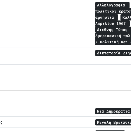
Αλληλογραφία
πολιτικοί κρατ
αμνηστία
Καλ
Απριλίου 1967
Διεθνής Τύπος
Αμερικανική πο
/ Πολιτική και
Δικτατορία 21η
Νέα Δημοκρατί
ης
Μεγάλη Βρεταν