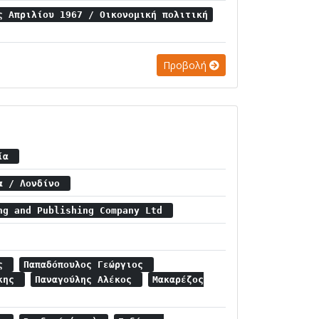
ς Απριλίου 1967 / Οικονομική πολιτική
Προβολή
τία
ία / Λονδίνο
ng and Publishing Company Ltd
ος
Παπαδόπουλος Γεώργιος
άκης
Παναγούλης Αλέκος
Μακαρέζος