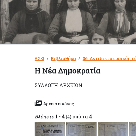
ΑΣΚΙ
Βιβλιοθήκη
06. Αντιδικτατορικός τ
Η Νέα Δημοκρατία
ΣΥΛΛΟΓΉ ΑΡΧΕΊΩΝ
Αρχεία εικόνας
Βλέπετε
1 - 4
από τα
4
(4)