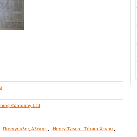
ο
ishing Company Ltd
,
Παναγούλης Αλέκος
,
Henry Tasca : Τάσκα Χένρυ
,