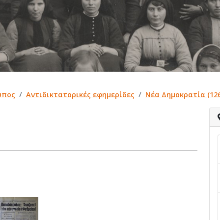
ύπος
Αντιδικτατορικές εφημερίδες
Νέα Δημοκρατία (126