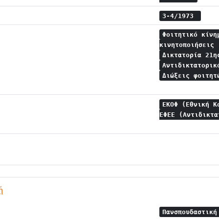
3-4/1973
Φοιτητικό κίν
κινητοποιήσεις
Δικτατορία 21
Αντιδικτατορι
Διώξεις φοιτη
ΕΚΟΦ (Εθνική Κ
ΕΦΕΕ (Αντιδικτα
ή
Πανσπουδαστικ