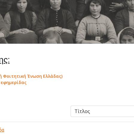
ης:
κή Φοιτητική Ένωση Ελλάδας)
α εφημερίδας
δα