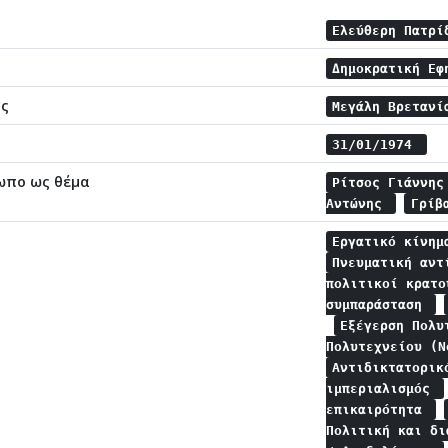
Ελεύθερη Πατρ
Δημοκρατική Εφ
ης
Μεγάλη Βρεταν
31/01/1974
ωπο ως θέμα
Ρίτσος Γιάννη
Αντώνης
Γρίβ
Εργατικό κίνη
Πνευματική αν
πολιτικοί κρατ
συμπαράσταση
Εξέγερση Πολυ
Πολυτεχνείου (
Αντιδικτατορικ
ιμπεριαλισμός
επικαιρότητα
Πολιτική και δ