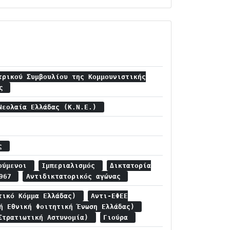
τρικού Συμβουλίου της Κομμουνιστικής
ας
Νεολαία Ελλάδας (Κ.Ν.Ε.)
ης
τούμενοι
Ιμπεριαλισμός
Δικτατορία
1967
Αντιδικτατορικός αγώνας
τικό Κόμμα Ελλάδας)
Αντι-ΕΦΕΕ
κή Εθνική Φοιτητική Ένωση Ελλάδας)
Στρατιωτική Αστυνομία)
Γιούρα