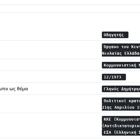
Οδηγητής
Όργανο του Κεν
Νεολαίας Ελλάδ
Κομμουνιστική 
12/1973
ωπο ως θέμα
Γληνός Δημήτρ
Πολιτικοί κρα
21ης Απριλίου 
ΚΚΕ (Κομμουνισ
(Αντιδικτατορι
ΕΣΑ (Ελληνική 