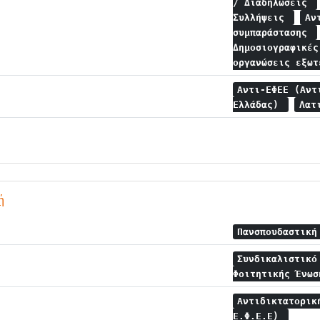
/ Διαδηλώσεις
Συλλήψεις
Αν
συμπαράστασης
Δημοσιογραφικέ
οργανώσεις εξω
Αντι-ΕΦΕΕ (Αντ
Ελλάδας)
Λατ
ή
Πανσπουδαστικ
Συνδικαλιστικό
Φοιτητικής Ένω
Αντιδικτατορικ
Ε.Φ.Ε.Ε)