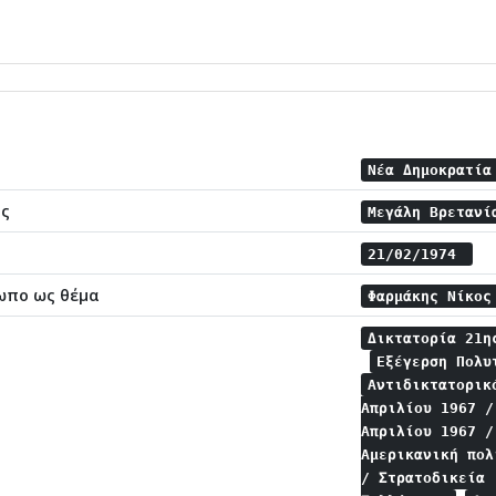
Νέα Δημοκρατί
ης
Μεγάλη Βρεταν
21/02/1974
ωπο ως θέμα
Φαρμάκης Νίκο
Δικτατορία 21η
Εξέγερση Πολυ
Αντιδικτατορικ
Απριλίου 1967 
Απριλίου 1967 
Αμερικανική πο
/ Στρατοδικεία