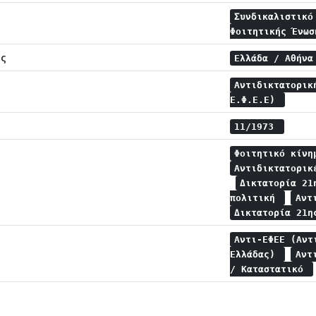
Συνδικαλιστικό
Φοιτητικής Ένω
ης
Ελλάδα / Αθήν
Αντιδικτατορικ
Ε.Φ.Ε.Ε)
11/1973
Φοιτητικό κίν
Αντιδικτατορι
Δικτατορία 21
πολιτική
Αντ
Δικτατορία 21η
Αντι-ΕΦΕΕ (Αντ
Ελλάδας)
Αντ
/ Καταστατικό