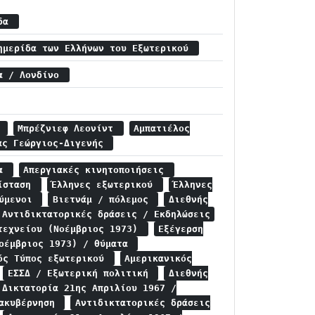
ίδα
ημερίδα των Ελλήνων του Εξωτερικού
ία / Λονδίνο
ς
Μπρέζνιεφ Λεονίντ
Αμπατιέλος
ας Γεώργιος-Διγενής
μα
Απεργιακές κινητοποιήσεις
τίσταση
Έλληνες εξωτερικού
Έλληνες
ούμενοι
Βιετνάμ / πόλεμος
Διεθνής
Αντιδικτατορικές δράσεις / Εκδηλώσεις
τεχνείου (Νοέμβριος 1973)
Εξέγερση
Νοέμβριος 1973) / θύματα
ός Τύπος εξωτερικού
Αμερικανικός
ΕΣΣΔ / Εξωτερική πολιτική
Διεθνής
Δικτατορία 21ης Απριλίου 1967 /
ιακυβέρνηση
Αντιδικτατορικές δράσεις