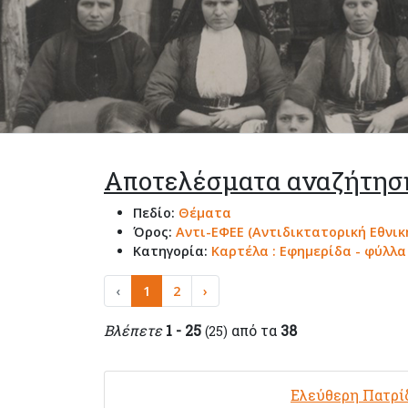
Αποτελέσματα αναζήτησ
Πεδίο:
Θέματα
Όρος:
Αντι-ΕΦΕΕ (Αντιδικτατορική Εθνι
Κατηγορία:
Καρτέλα : Εφημερίδα - φύλλ
‹
1
2
›
Βλέπετε
1 - 25
από τα
38
(25)
Ελεύθερη Πατρί