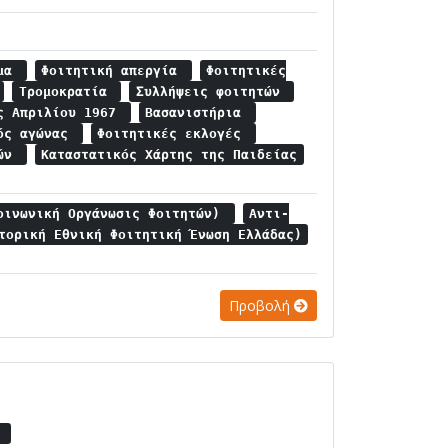
ημα
Φοιτητική απεργία
Φοιτητικές
Τρομοκρατία
Συλλήψεις φοιτητών
ης Απριλίου 1967
Βασανιστήρια
κός αγώνας
Φοιτητικές εκλογές
τών
Καταστατικός Χάρτης της Παιδείας
οινωνική Οργάνωσις Φοιτητών)
Αντι-
τορική Εθνική Φοιτητική Ένωση Ελλάδας)
Προβολή
ή