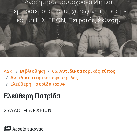
Αναζητήστε ταυτόχρονα 2 ή και
περισσότερους όρους χωρίζοντας τους με
κόμμα Π.Χ:
ΕΠΟΝ, Πειραιάς, έκθεση
.
ΑΣΚΙ
Βιβλιοθήκη
06. Αντιδικτατορικός τύπος
Αντιδικτατορικές εφημερίδες
Ελεύθερη Πατρίδα (5504)
Ελεύθερη Πατρίδα
ΣΥΛΛΟΓΉ ΑΡΧΕΊΩΝ
Αρχεία εικόνας