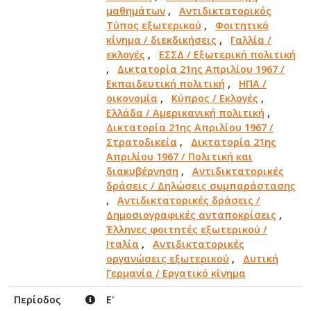
μαθημάτων
,
Αντιδικτατορικός
Τύπος εξωτερικού
,
Φοιτητικό
κίνημα / διεκδικήσεις
,
Γαλλία /
εκλογές
,
ΕΣΣΔ / Εξωτερική πολιτική
,
Δικτατορία 21ης Απριλίου 1967 /
Εκπαιδευτική πολιτική
,
ΗΠΑ /
οικονομία
,
Κύπρος / Εκλογές
,
Ελλάδα / Αμερικανική πολιτική
,
Δικτατορία 21ης Απριλίου 1967 /
Στρατοδικεία
,
Δικτατορία 21ης
Απριλίου 1967 / Πολιτική και
διακυβέρνηση
,
Αντιδικτατορικές
δράσεις / Δηλώσεις συμπαράστασης
,
Αντιδικτατορικές δράσεις /
Δημοσιογραφικές ανταποκρίσεις
,
Έλληνες φοιτητές εξωτερικού /
Ιταλία
,
Αντιδικτατορικές
οργανώσεις εξωτερικού
,
Δυτική
Γερμανία / Εργατικό κίνημα
Περίοδος
Ε'