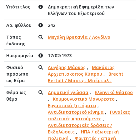
Υπότιτλος
Δημοκρατική Εφημερίδα των
Ελλήνων του Εξωτερικού
Αρ. φύλλου
242
Τόπος
Μεγάλη Βρετανία / Λονδίνο
έκδοσης
Ημερομηνία
17/02/1973
Φυσικό
Αυγέρης Μάρκος
,
Μακάριος
πρόσωπο
Αρχιεπίσκοπος Κύπρου
,
Brecht
ως θέμα
Bertolt / Μπρεχτ Μπέρτολτ
Θέμα ως
Δημοτική γλώσσα
,
Ελληνικό θέατρο
θέμα
,
Κομμουνιστικό Μανιφέστο
,
Εργασιακά ζητήματα
,
Αντιδικτατορικό κίνημα
,
Γυναίκες
πολιτικές κρατούμενες
,
Αντιδικτατορικές δράσεις /
Εκδηλώσεις
,
ΗΠΑ / εξωτερική
πολιτική
,
Φοιτητές / αποχή