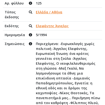
Αρ. φύλλου
125
Τόπος
Ελλάδα / Αθήνα
έκδοσης
Εκδότης
Ελεφάντης Άγγελος
Ημερομηνία
5/1994
Σημειώσεις
Περιεχόμενα: -Ευρωεκλογές χωρίς
πολιτική -Άγγελος Ελεφάντης,
Ευρωπαϊκή Ένωση: ένα κράτος
γεννιέται στη ζούλα -Άγγελος
Ελεφάντης, Ο νεοφιλελευθερισμός
στη γλώσσα -Μαξ Γκαλό, Να
λησμονήσουμε τα έθνη: μια
επικίνδυνη οπτασία -Δαμιανός
Παπαδημητρόπουλος, Εγνατία: η
εθνική οδός και οι δρόμοι της
καχυποψίας -Νίκος Θεοτοκάς, Τα
πανεπιστήμιά μας... Περιήγηση πίσω
από τον καθρέφτη -Φίλιππος Ηλιού,