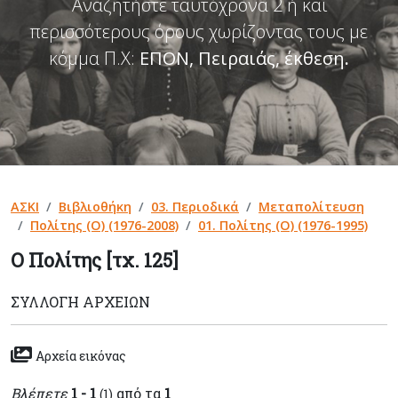
Αναζητήστε ταυτόχρονα 2 ή και
περισσότερους όρους χωρίζοντας τους με
κόμμα Π.Χ:
ΕΠΟΝ, Πειραιάς, έκθεση
.
ΑΣΚΙ
Βιβλιοθήκη
03. Περιοδικά
Μεταπολίτευση
Πολίτης (Ο) (1976-2008)
01. Πολίτης (Ο) (1976-1995)
Ο Πολίτης [τχ. 125]
ΣΥΛΛΟΓΉ ΑΡΧΕΊΩΝ
Αρχεία εικόνας
Βλέπετε
1 - 1
από τα
1
(1)