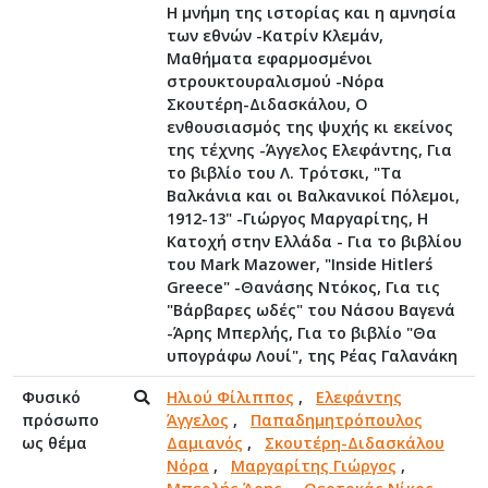
Η μνήμη της ιστορίας και η αμνησία
των εθνών -Κατρίν Κλεμάν,
Μαθήματα εφαρμοσμένοι
στρουκτουραλισμού -Νόρα
Σκουτέρη-Διδασκάλου, Ο
ενθουσιασμός της ψυχής κι εκείνος
της τέχνης -Άγγελος Ελεφάντης, Για
το βιβλίο του Λ. Τρότσκι, "Τα
Βαλκάνια και οι Βαλκανικοί Πόλεμοι,
1912-13" -Γιώργος Μαργαρίτης, Η
Κατοχή στην Ελλάδα - Για το βιβλίου
του Mark Mazower, "Inside Hitler΄s
Greece" -Θανάσης Ντόκος, Για τις
"Βάρβαρες ωδές" του Νάσου Βαγενά
-Άρης Μπερλής, Για το βιβλίο "Θα
υπογράφω Λουί", της Ρέας Γαλανάκη
Φυσικό
Ηλιού Φίλιππος
,
Ελεφάντης
πρόσωπο
Άγγελος
,
Παπαδημητρόπουλος
ως θέμα
Δαμιανός
,
Σκουτέρη-Διδασκάλου
Νόρα
,
Μαργαρίτης Γιώργος
,