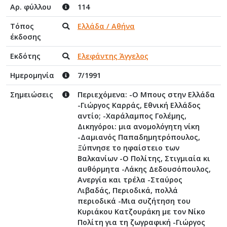
Αρ. φύλλου
114
Τόπος
Ελλάδα / Αθήνα
έκδοσης
Εκδότης
Ελεφάντης Άγγελος
Ημερομηνία
7/1991
Σημειώσεις
Περιεχόμενα: -Ο Μπους στην Ελλάδα
-Γιώργος Καρράς, Εθνική Ελλάδος
αντίο; -Χαράλαμπος Γολέμης,
Δικηγόροι: μια ανομολόγητη νίκη
-Δαμιανός Παπαδημητρόπουλος,
Ξύπνησε το ηφαίστειο των
Βαλκανίων -Ο Πολίτης, Στιγμιαία κι
αυθόρμητα -Λάκης Δεδουσόπουλος,
Ανεργία και τρέλα -Σταύρος
Λιβαδάς, Περιοδικά, πολλά
περιοδικά -Μια συζήτηση του
Κυριάκου Κατζουράκη με τον Νίκο
Πολίτη για τη ζωγραφική -Γιώργος