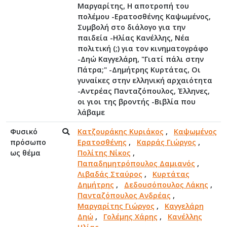
Μαργαρίτης, Η αποτροπή του
πολέμου -Ερατοσθένης Καψωμένος,
Συμβολή στο διάλογο για την
παιδεία -Ηλίας Κανέλλης, Νέα
πολιτική (;) για τον κινηματογράφο
-Δηώ Καγγελάρη, "Γιατί πάλι στην
Πάτρα;" -Δημήτρης Κυρτάτας, Οι
γυναίκες στην ελληνική αρχαιότητα
-Αντρέας Πανταζόπουλος, Έλληνες,
οι γιοι της βροντής -Βιβλία που
λάβαμε
Φυσικό
Κατζουράκης Κυριάκος
,
Καψωμένος
πρόσωπο
Ερατοσθένης
,
Καρράς Γιώργος
,
ως θέμα
Πολίτης Νίκος
,
Παπαδημητρόπουλος Δαμιανός
,
Λιβαδάς Σταύρος
,
Κυρτάτας
Δημήτρης
,
Δεδουσόπουλος Λάκης
,
Πανταζόπουλος Ανδρέας
,
Μαργαρίτης Γιώργος
,
Καγγελάρη
Δηώ
,
Γολέμης Χάρης
,
Κανέλλης