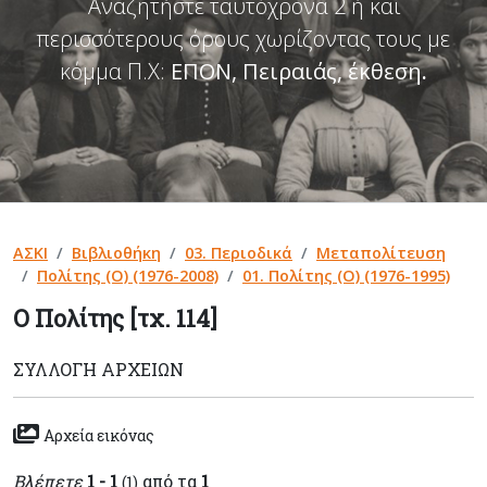
Αναζητήστε ταυτόχρονα 2 ή και
περισσότερους όρους χωρίζοντας τους με
κόμμα Π.Χ:
ΕΠΟΝ, Πειραιάς, έκθεση
.
ΑΣΚΙ
Βιβλιοθήκη
03. Περιοδικά
Μεταπολίτευση
Πολίτης (Ο) (1976-2008)
01. Πολίτης (Ο) (1976-1995)
Ο Πολίτης [τχ. 114]
ΣΥΛΛΟΓΉ ΑΡΧΕΊΩΝ
Αρχεία εικόνας
Βλέπετε
1 - 1
από τα
1
(1)