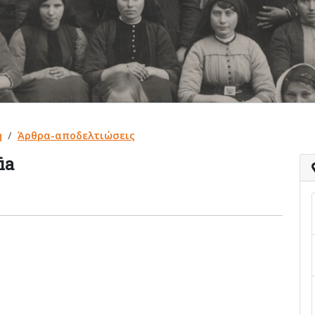
η
Άρθρα-αποδελτιώσεις
ia