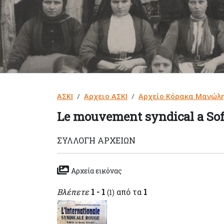
ΑΣΚΙ
Αρχειο ΑΣΚΙ
Αρχείο Κόρακα Μανώλ
Le mouvement syndical a Sof
ΣΥΛΛΟΓΉ ΑΡΧΕΊΩΝ
Αρχεία εικόνας
Βλέπετε
1 - 1
από τα
1
(1)