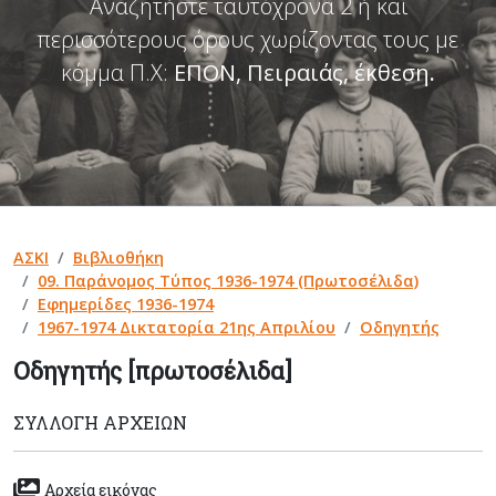
Αναζητήστε ταυτόχρονα 2 ή και
περισσότερους όρους χωρίζοντας τους με
κόμμα Π.Χ:
ΕΠΟΝ, Πειραιάς, έκθεση
.
ΑΣΚΙ
Βιβλιοθήκη
09. Παράνομος Τύπος 1936-1974 (Πρωτοσέλιδα)
Εφημερίδες 1936-1974
1967-1974 Δικτατορία 21ης Απριλίου
Οδηγητής
Οδηγητής [πρωτοσέλιδα]
ΣΥΛΛΟΓΉ ΑΡΧΕΊΩΝ
Αρχεία εικόνας