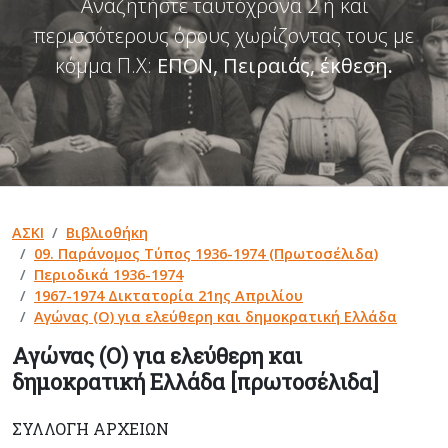
Αναζητήστε ταυτόχρονα 2 ή και
περισσότερους όρους χωρίζοντας τους με
κόμμα Π.Χ:
ΕΠΟΝ, Πειραιάς, έκθεση
.
ΑΣΚΙ
Βιβλιοθήκη
09. Παράνομος Τύπος 1936-1974 (Πρωτοσέλιδα)
Περιοδικά 1936-1974
1967-1974 Δικτατορία 21ης Απριλίου
Αγώνας (Ο) για ελεύθερη και δημοκρατική Ελλάδα
Αγώνας (Ο) για ελεύθερη και
δημοκρατική Ελλάδα [πρωτοσέλιδα]
ΣΥΛΛΟΓΉ ΑΡΧΕΊΩΝ