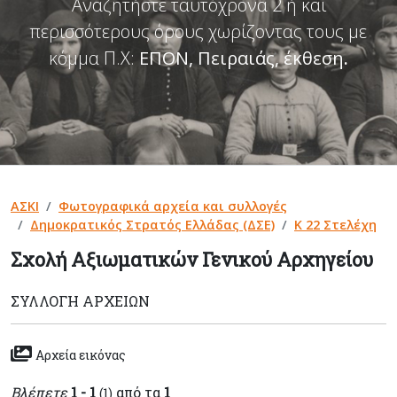
Αναζητήστε ταυτόχρονα 2 ή και
περισσότερους όρους χωρίζοντας τους με
κόμμα Π.Χ:
ΕΠΟΝ, Πειραιάς, έκθεση
.
ΑΣΚΙ
Φωτογραφικά αρχεία και συλλογές
Δημοκρατικός Στρατός Ελλάδας (ΔΣΕ)
Κ 22 Στελέχη
Σχολή Αξιωματικών Γενικού Αρχηγείου
ΣΥΛΛΟΓΉ ΑΡΧΕΊΩΝ
Αρχεία εικόνας
Βλέπετε
1 - 1
από τα
1
(1)