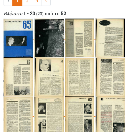
‹
1
2
3
›
Βλέπετε
1 - 20
από τα
52
(20)