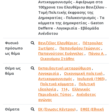
Αντικομμουνισμός - Αφιέρωμα στα
100χρονα του Ελευθέριου Βενιζέλου -
Τομή Πολιτικής έκφρασης της
Δημοκρατίας - Πολυκεντρισμός - Τα
κόμματα της Δημοκρατίας - Gaston
Defferre - Λογοκρισία - Εβδομάδα
Ανένδοτου
Φυσικό
Βενιζέλος Ελευθέριος
,
Πέτρουλας
πρόσωπο
Σωτήρης
,
Παπανδρέου Γεώργιος
,
ως θέμα
Παπανούτσος Ευάγγελος
,
Πάνου Α.
,
Οικονόμου Στάθης
Θέμα ως
Εκπαιδευτική μεταρρύθμιση
,
θέμα
Λογοκρισία
,
Οικονομική πολιτική
,
Αντικομμουνισμός
,
Ιουλιανά (1965)
,
Πολιτικά κόμματα
,
Πολιτική
ιδεολογία
,
114
,
Ελληνικός
Περιοδικός Τύπος
,
Ανένδοτος
αγώνας
Θέματα
ΕΚ (Ένωσις Κέντρου)
,
ΕΦΕΕ (Εθνική