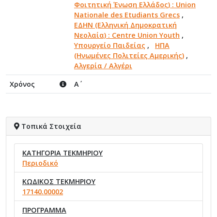
Φοιτητική Ένωση Ελλάδος) : Union
Nationale des Etudiants Grecs
,
ΕΔΗΝ (Ελληνική Δημοκρατική
Νεολαία) : Centre Union Youth
,
Υπουργείο Παιδείας
,
ΗΠΑ
(Ηνωμένες Πολιτείες Αμερικής)
,
Αλγερία / Αλγέρι
Χρόνος
Α΄
Τοπικά Στοιχεία
ΚΑΤΗΓΟΡΙΑ ΤΕΚΜΗΡΙΟΥ
Περιοδικό
ΚΩΔΙΚΟΣ ΤΕΚΜΗΡΙΟΥ
17140.00002
ΠΡΟΓΡΑΜΜΑ