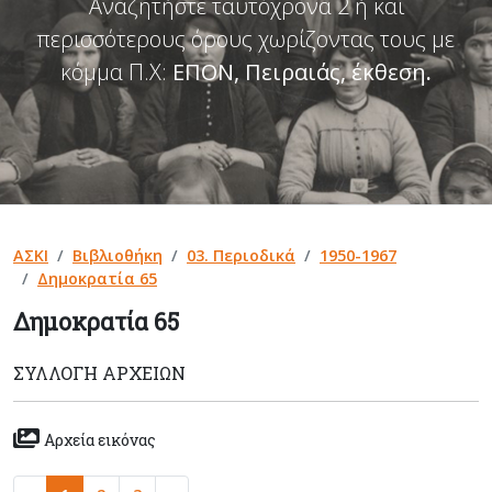
Αναζητήστε ταυτόχρονα 2 ή και
περισσότερους όρους χωρίζοντας τους με
κόμμα Π.Χ:
ΕΠΟΝ, Πειραιάς, έκθεση
.
ΑΣΚΙ
Βιβλιοθήκη
03. Περιοδικά
1950-1967
Δημοκρατία 65
Δημοκρατία 65
ΣΥΛΛΟΓΉ ΑΡΧΕΊΩΝ
Αρχεία εικόνας