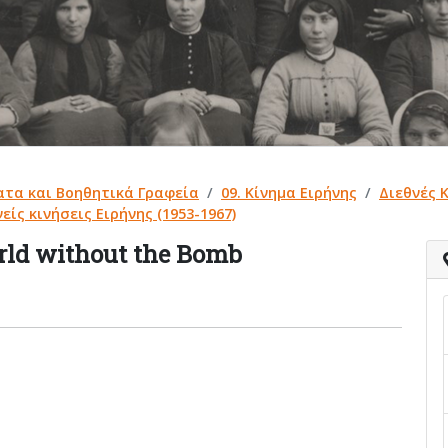
ατα και Βοηθητικά Γραφεία
09. Κίνημα Ειρήνης
Διεθνές 
είς κινήσεις Ειρήνης (1953-1967)
rld without the Bomb