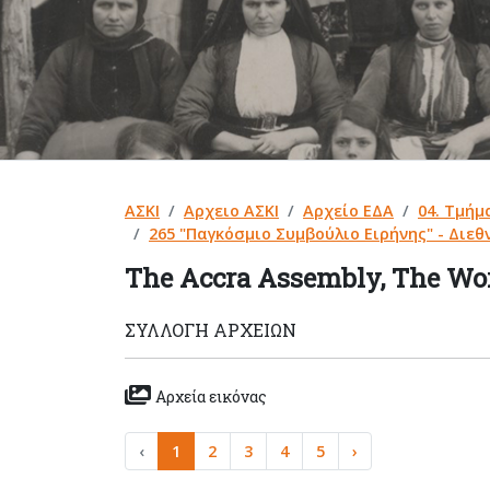
ΑΣΚΙ
Αρχειο ΑΣΚΙ
Αρχείο ΕΔΑ
04. Τμήμ
265 "Παγκόσμιο Συμβούλιο Ειρήνης" - Διεθν
The Accra Assembly, The Wo
ΣΥΛΛΟΓΉ ΑΡΧΕΊΩΝ
Αρχεία εικόνας
‹
1
2
3
4
5
›