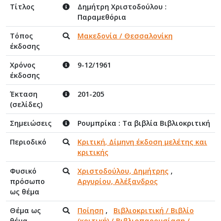
Τίτλος
Δημήτρη Χριστοδούλου :
Παραμεθόρια
Τόπος
Μακεδονία / Θεσσαλονίκη
έκδοσης
Χρόνος
9-12/1961
έκδοσης
Έκταση
201-205
(σελίδες)
Σημειώσεις
Ρουμπρίκα : Τα βιβλία Βιβλιοκριτική
Περιοδικό
Κριτική, Δίμηνη έκδοση μελέτης και
κριτικής
Φυσικό
Χριστοδούλου, Δημήτρης
,
πρόσωπο
Αργυρίου, Αλέξανδρος
ως θέμα
Θέμα ως
Ποίηση
,
Βιβλιοκριτική / Βιβλίο
θέμα
(κριτική) / Βιβλιοπαρουσίαση /