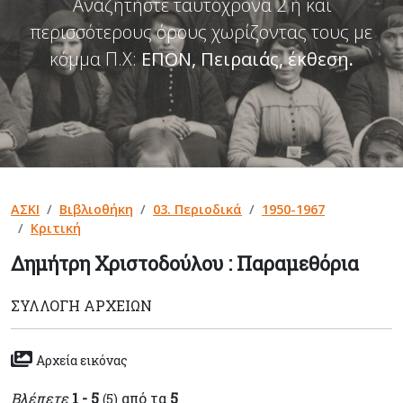
Αναζητήστε ταυτόχρονα 2 ή και
περισσότερους όρους χωρίζοντας τους με
κόμμα Π.Χ:
ΕΠΟΝ, Πειραιάς, έκθεση
.
ΑΣΚΙ
Βιβλιοθήκη
03. Περιοδικά
1950-1967
Κριτική
Δημήτρη Χριστοδούλου : Παραμεθόρια
ΣΥΛΛΟΓΉ ΑΡΧΕΊΩΝ
Αρχεία εικόνας
Βλέπετε
1 - 5
από τα
5
(5)