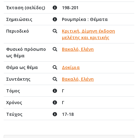
Έκταση (σελίδες)
198-201
Σημειώσεις
Ρουμπρίκα : Θέματα
Περιοδικό
Κριτική, Δίμηνη έκδοση
μελέτης και κριτικής
Φυσικό πρόσωπο
Βακαλό, Ελένη
ως θέμα
Θέμα ως θέμα
Δοκίμια
Συντάκτης
Βακαλό, Ελένη
Τόμος
Γ
Χρόνος
Γ
Τεύχος
17-18