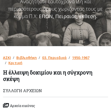
Αναζητήστε ταυτόχρονα 2 ή και
περισσότερους όρους χωρίζοντας τους με
κόμμα Π.Χ:
ΕΠΟΝ, Πειραιάς, έκθεση
.
ΑΣΚΙ
Βιβλιοθήκη
03. Περιοδικά
1950-1967
Κριτική
Η έλλειψη δοκιμίου και η σύγχρονη
σκέψη
ΣΥΛΛΟΓΉ ΑΡΧΕΊΩΝ
Αρχεία εικόνας