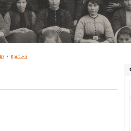
67
Κριτική