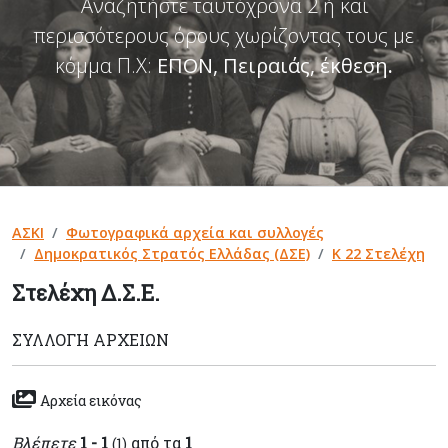
Αναζητήστε ταυτόχρονα 2 ή και
περισσότερους όρους χωρίζοντας τους με
κόμμα Π.Χ:
ΕΠΟΝ, Πειραιάς, έκθεση
.
ΑΣΚΙ
Φωτογραφικά αρχεία και συλλογές
Δημοκρατικός Στρατός Ελλάδας (ΔΣΕ)
Κ 22 Στελέχη
Στελέχη Δ.Σ.Ε.
ΣΥΛΛΟΓΉ ΑΡΧΕΊΩΝ
Αρχεία εικόνας
Βλέπετε
1 - 1
από τα
1
(1)