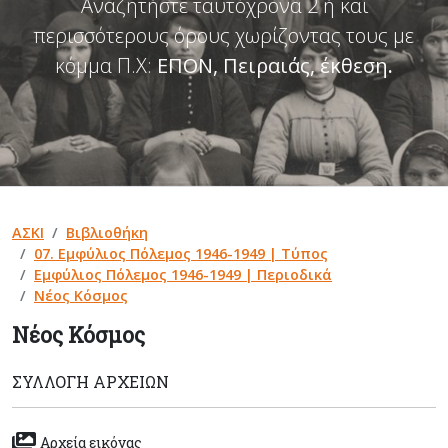
Αναζητήστε ταυτόχρονα 2 ή και
περισσότερους όρους χωρίζοντας τους με
κόμμα Π.Χ:
ΕΠΟΝ, Πειραιάς, έκθεση
.
ΑΣΚΙ
Βιβλιοθήκη
07. Εμφύλιος Πόλεμος 1946-1949 | Τύπος
Εμφύλιος Πόλεμος 1946-1949 | Περιοδικά
Νέος Κόσμος
Νέος Κόσμος
ΣΥΛΛΟΓΉ ΑΡΧΕΊΩΝ
Αρχεία εικόνας