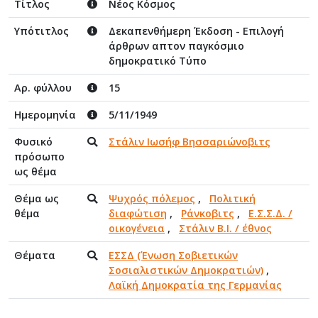
Τίτλος
Νέος Κόσμος
Υπότιτλος
Δεκαπενθήμερη Έκδοση - Επιλογή
άρθρων απτον παγκόσμιο
δημοκρατικό Τύπο
Αρ. φύλλου
15
Ημερομηνία
5/11/1949
Φυσικό
Στάλιν Ιωσήφ Βησσαριώνοβιτς
πρόσωπο
ως θέμα
Θέμα ως
Ψυχρός πόλεμος
,
Πολιτική
θέμα
διαφώτιση
,
Ράνκοβιτς
,
Ε.Σ.Σ.Δ. /
οικογένεια
,
Στάλιν Β.Ι. / έθνος
Θέματα
ΕΣΣΔ (Ένωση Σοβιετικών
Σοσιαλιστικών Δημοκρατιών)
,
Λαϊκή Δημοκρατία της Γερμανίας