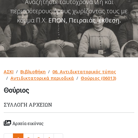
Αναζητήστε ταυτόχρονα 2 ή και
περισσότερους όρους χωρίζοντας τους με
κόμμα Π.Χ:
ΕΠΟΝ, Πειραιάς, έκθεση
.
ΑΣΚΙ
Βιβλιοθήκη
06. Αντιδικτατορικός τύπος
Αντιδικτατορικά περιοδικά
Θούριος (06013)
Θούριος
ΣΥΛΛΟΓΉ ΑΡΧΕΊΩΝ
Αρχεία εικόνας