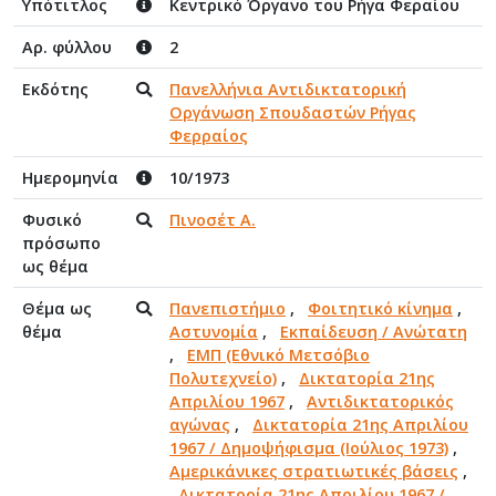
Υπότιτλος
Κεντρικό Όργανο του Ρήγα Φεραίου
Αρ. φύλλου
2
Εκδότης
Πανελλήνια Αντιδικτατορική
Οργάνωση Σπουδαστών Ρήγας
Φερραίος
Ημερομηνία
10/1973
Φυσικό
Πινοσέτ Α.
πρόσωπο
ως θέμα
Θέμα ως
Πανεπιστήμιο
,
Φοιτητικό κίνημα
,
θέμα
Αστυνομία
,
Εκπαίδευση / Ανώτατη
,
ΕΜΠ (Εθνικό Μετσόβιο
Πολυτεχνείο)
,
Δικτατορία 21ης
Απριλίου 1967
,
Αντιδικτατορικός
αγώνας
,
Δικτατορία 21ης Απριλίου
1967 / Δημοψήφισμα (Ιούλιος 1973)
,
Αμερικάνικες στρατιωτικές βάσεις
,
Δικτατορία 21ης Απριλίου 1967 /