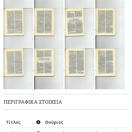
ΠΕΡΙΓΡΑΦΙΚΆ ΣΤΟΙΧΕΊΑ
Τίτλος
Θούριος