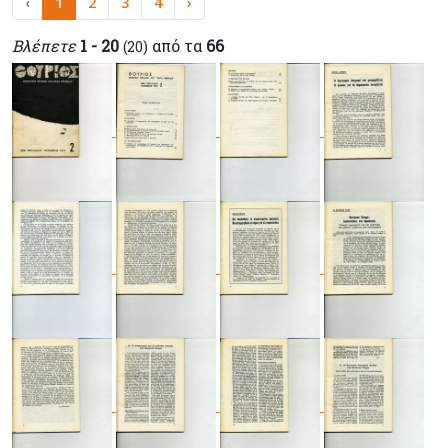
‹
1
2
3
4
›
Βλέπετε
1 - 20
από τα
66
(20)