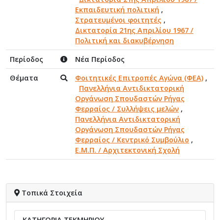
Εκπαιδευτική πολιτική
,
Στρατευμένοι φοιτητές
,
Δικτατορία 21ης Απριλίου 1967 /
Πολιτική και διακυβέρνηση
Περίοδος
Νέα Περίοδος
Θέματα
Φοιτητικές Επιτροπές Αγώνα (ΦΕΑ)
,
Πανελλήνια Αντιδικτατορική
Οργάνωση Σπουδαστών Ρήγας
Φερραίος / Συλλήψεις μελών
,
Πανελλήνια Αντιδικτατορική
Οργάνωση Σπουδαστών Ρήγας
Φερραίος / Κεντρικό Συμβούλιο
,
Ε.Μ.Π. / Αρχιτεκτονική Σχολή
Τοπικά Στοιχεία
ΚΑΤΗΓΟΡΙΑ ΤΕΚΜΗΡΙΟΥ