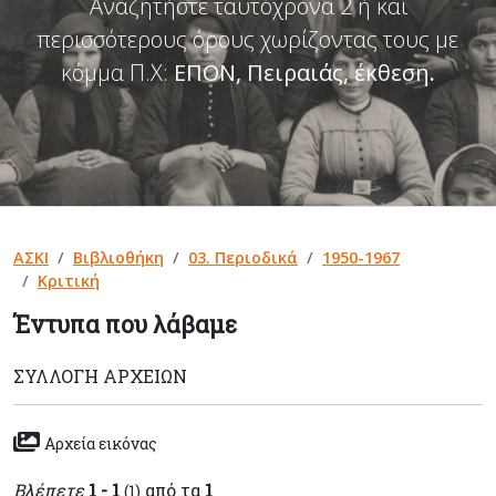
Αναζητήστε ταυτόχρονα 2 ή και
περισσότερους όρους χωρίζοντας τους με
κόμμα Π.Χ:
ΕΠΟΝ, Πειραιάς, έκθεση
.
ΑΣΚΙ
Βιβλιοθήκη
03. Περιοδικά
1950-1967
Κριτική
Έντυπα που λάβαμε
ΣΥΛΛΟΓΉ ΑΡΧΕΊΩΝ
Αρχεία εικόνας
Βλέπετε
1 - 1
από τα
1
(1)