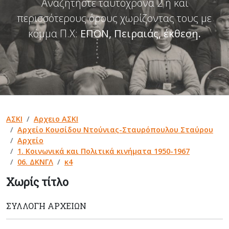
Αναζητήστε ταυτόχρονα 2 ή και
περισσότερους όρους χωρίζοντας τους με
κόμμα Π.Χ:
ΕΠΟΝ, Πειραιάς, έκθεση
.
ΑΣΚΙ
Αρχειο ΑΣΚΙ
Αρχείο Κουσίδου Ντούνιας-Σταυρόπουλου Σταύρου
Αρχείο
1. Κοινωνικά και Πολιτικά κινήματα 1950-1967
06. ΔΚΝΓΛ
κ4
Χωρίς τίτλο
ΣΥΛΛΟΓΉ ΑΡΧΕΊΩΝ