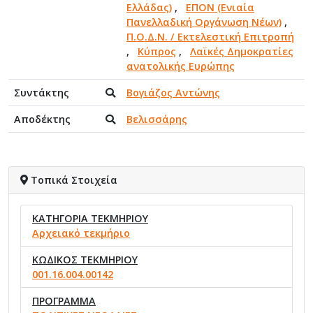
Ελλάδας)
,
ΕΠΟΝ (Ενιαία
Πανελλαδική Οργάνωση Νέων)
,
Π.Ο.Δ.Ν. / Εκτελεστική Επιτροπή
,
Κύπρος
,
Λαϊκές Δημοκρατίες
ανατολικής Ευρώπης
Συντάκτης
Βογιάζος Αντώνης
Αποδέκτης
Βελισσάρης
Τοπικά Στοιχεία
ΚΑΤΗΓΟΡΙΑ ΤΕΚΜΗΡΙΟΥ
Αρχειακό τεκμήριο
ΚΩΔΙΚΟΣ ΤΕΚΜΗΡΙΟΥ
001.16.004.00142
ΠΡΟΓΡΑΜΜΑ