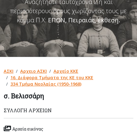
Αναζητήστε ταυτόχρονα 2 ή και
περισσότερους όρους χωρίζοντας τους με
κόμμα Π.Χ:
ΕΠΟΝ, Πειραιάς, έκθεση
.
ΑΣΚΙ
Αρχειο ΑΣΚΙ
Αρχείο ΚΚΕ
16. Διάφορα Τμήματα της ΚΕ του ΚΚΕ
334 Τμήμα Νεολαίας (1950-1968)
σ. Βελισσάρη
ΣΥΛΛΟΓΉ ΑΡΧΕΊΩΝ
Αρχεία εικόνας