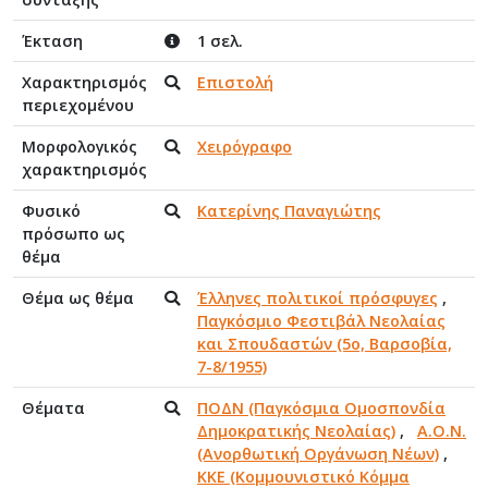
Έκταση
1 σελ.
Χαρακτηρισμός
Επιστολή
περιεχομένου
Μορφολογικός
Χειρόγραφο
χαρακτηρισμός
Φυσικό
Κατερίνης Παναγιώτης
πρόσωπο ως
θέμα
Θέμα ως θέμα
Έλληνες πολιτικοί πρόσφυγες
,
Παγκόσμιο Φεστιβάλ Νεολαίας
και Σπουδαστών (5ο, Βαρσοβία,
7-8/1955)
Θέματα
ΠΟΔΝ (Παγκόσμια Ομοσπονδία
Δημοκρατικής Νεολαίας)
,
Α.Ο.Ν.
(Ανορθωτική Οργάνωση Νέων)
,
ΚΚΕ (Κομμουνιστικό Κόμμα