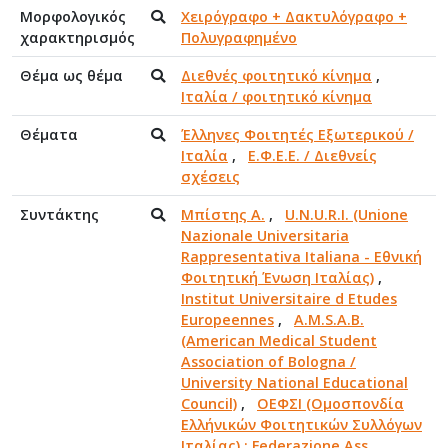
Μορφολογικός
Χειρόγραφο + Δακτυλόγραφο +
χαρακτηρισμός
Πολυγραφημένο
Θέμα ως θέμα
Διεθνές φοιτητικό κίνημα
,
Ιταλία / φοιτητικό κίνημα
Θέματα
Έλληνες Φοιτητές Εξωτερικού /
Ιταλία
,
Ε.Φ.Ε.Ε. / Διεθνείς
σχέσεις
Συντάκτης
Μπίστης Α.
,
U.N.U.R.I. (Unione
Nazionale Universitaria
Rappresentativa Italiana - Εθνική
Φοιτητική Ένωση Ιταλίας)
,
Institut Universitaire d Etudes
Europeennes
,
A.M.S.A.B.
(American Medical Student
Association of Bologna /
University National Educational
Council)
,
ΟΕΦΣΙ (Ομοσπονδία
Ελλήνικών Φοιτητικών Συλλόγων
Ιταλίας) : Federazione Ass.