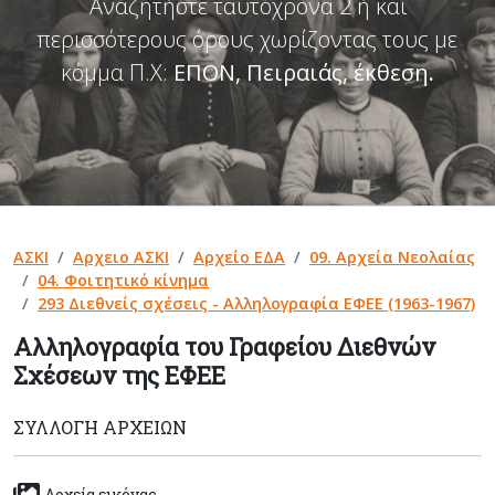
Αναζητήστε ταυτόχρονα 2 ή και
περισσότερους όρους χωρίζοντας τους με
κόμμα Π.Χ:
ΕΠΟΝ, Πειραιάς, έκθεση
.
ΑΣΚΙ
Αρχειο ΑΣΚΙ
Αρχείο ΕΔΑ
09. Αρχεία Νεολαίας
04. Φοιτητικό κίνημα
293 Διεθνείς σχέσεις - Αλληλογραφία ΕΦΕΕ (1963-1967)
Αλληλογραφία του Γραφείου Διεθνών
Σχέσεων της ΕΦΕΕ
ΣΥΛΛΟΓΉ ΑΡΧΕΊΩΝ
Αρχεία εικόνας