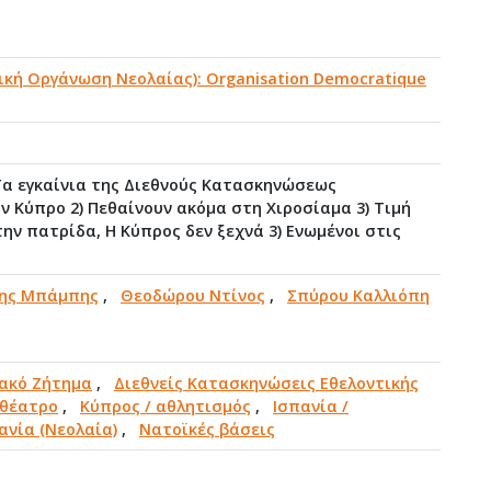
τική Οργάνωση Νεολαίας): Organisation Democratique
 Τα εγκαίνια της Διεθνούς Κατασκηνώσεως
ν Κύπρο 2) Πεθαίνουν ακόμα στη Χιροσίαμα 3) Τιμή
την πατρίδα, Η Κύπρος δεν ξεχνά 3) Ενωμένοι στις
ης Μπάμπης
,
Θεοδώρου Ντίνος
,
Σπύρου Καλλιόπη
ακό Ζήτημα
,
Διεθνείς Κατασκηνώσεις Εθελοντικής
 θέατρο
,
Κύπρος / αθλητισμός
,
Ισπανία /
ανία (Νεολαία)
,
Νατοϊκές βάσεις