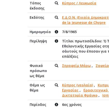
Τόπος
Κύπρος / Λευκωσία
έκδοσης
Εκδότης
Ε.Δ.Ο.Ν. (Ενιαία Δημοκρα
de la Jeunesse de Chypre
Ημερομηνία
7/8/1965
Περίληψη
Τίτλοι πρωτοσέλιδου: 1)
Εθελοντικής Εργασίας στη
σ΄αυτούς που έπεσαν για 
επάλξεις
Φυσικό
Σεραφείμ Μάρω
,
Ζαφείρ
πρόσωπο
ως θέμα
Θέμα ως
Κύπρος (νεολαία)
,
Κυπρι
θέμα
Εργασίας
,
Ερασιτεχνικό
Δικτατορία Φράνκο
,
Ισπ
Περίοδος
6ος χρόνος