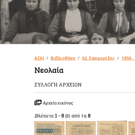
ΑΣΚΙ
Βιβλιοθήκη
02. Εφημερίδες
1950 -
Νεολαία
ΣΥΛΛΟΓΉ ΑΡΧΕΊΩΝ
Αρχεία εικόνας
Βλέπετε
1 - 8
από τα
8
(8)