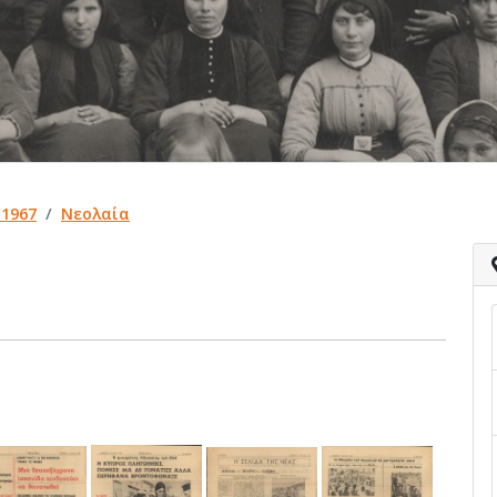
 1967
Νεολαία