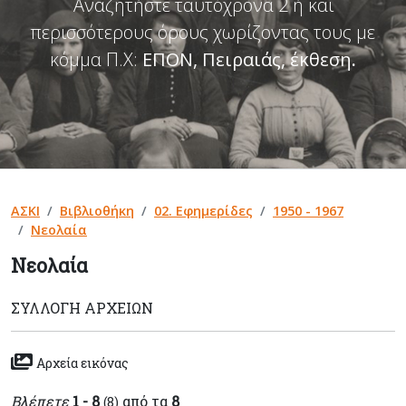
Αναζητήστε ταυτόχρονα 2 ή και
περισσότερους όρους χωρίζοντας τους με
κόμμα Π.Χ:
ΕΠΟΝ, Πειραιάς, έκθεση
.
ΑΣΚΙ
Βιβλιοθήκη
02. Εφημερίδες
1950 - 1967
Νεολαία
Νεολαία
ΣΥΛΛΟΓΉ ΑΡΧΕΊΩΝ
Αρχεία εικόνας
Βλέπετε
1 - 8
από τα
8
(8)