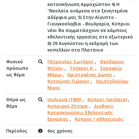
κατασκήνωση Αμμοχώστου 4) Η
"Νεολαία ανάμεσα στα ξενητεμένα
αδέρφια μας 5) Στην Αίγυπτο -
Γιουγκοσλαβία - Βουλγαρία, Κύπριοι
νέοι θα συμμετάσχουν σε κάμπους
εθελοντικής εργασίας στο εξωτερικό
6) 29 Αυγούστου η εκδρομή των
κοπελλών στα Πλατάνια
Φυσικό
Πέτρουλας Σωτήρης
,
Θεοδώρου
πρόσωπο
Ντίνος
,
Τσόκκος Κ.
,
Σεραφείμ
ως θέμα
Μάρω
,
Χριστοφίνης Δώνης
,
Κοτσώνης Γιώργος
,
Χριστοδούλου
Νίκος
Θέμα ως
Ιουλιανά (1965)
,
Κύπρος (νεολαία)
,
θέμα
Κυπριακό Ζήτημα
,
Διεθνείς
Κατασκηνώσεις Εθελοντικής
Εργασίας
,
Κύπρος / αθλητισμός
Περίοδος
6ος χρόνος