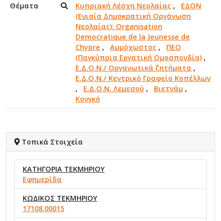
Θέματα
Κυπριακή Λέσχη Νεολαίας
,
ΕΔΟΝ
(Ενιαία Δημοκρατική Οργάνωση
Νεολαίας): Organisation
Democratique de la Jeunesse de
Chypre
,
Αμμόχωστος
,
ΠΕΟ
(Παγκύπρια Εργατική Ομοσπονδία)
,
Ε.Δ.Ο.Ν./ Οργανωτικά ζητήματα
,
Ε.Δ.Ο.Ν./ Κεντρικό Γραφείο Κοπέλλων
,
Ε.Δ.Ο.Ν. Λεμεσού
,
Βιετνάμ
,
Κονγκό
Τοπικά Στοιχεία
ΚΑΤΗΓΟΡΙΑ ΤΕΚΜΗΡΙΟΥ
Εφημερίδα
ΚΩΔΙΚΟΣ ΤΕΚΜΗΡΙΟΥ
17108.00015