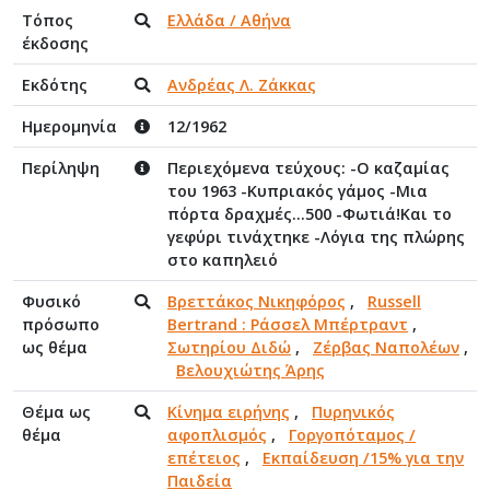
Τόπος
Ελλάδα / Αθήνα
έκδοσης
Εκδότης
Ανδρέας Λ. Ζάκκας
Ημερομηνία
12/1962
Περίληψη
Περιεχόμενα τεύχους: -Ο καζαμίας
του 1963 -Κυπριακός γάμος -Μια
πόρτα δραχμές...500 -Φωτιά!Και το
γεφύρι τινάχτηκε -Λόγια της πλώρης
στο καπηλειό
Φυσικό
Βρεττάκος Νικηφόρος
,
Russell
πρόσωπο
Bertrand : Ράσσελ Μπέρτραντ
,
ως θέμα
Σωτηρίου Διδώ
,
Ζέρβας Ναπολέων
,
Βελουχιώτης Άρης
Θέμα ως
Κίνημα ειρήνης
,
Πυρηνικός
θέμα
αφοπλισμός
,
Γοργοπόταμος /
επέτειος
,
Εκπαίδευση /15% για την
Παιδεία