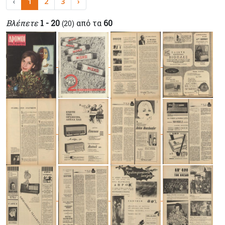
‹
1
2
3
›
Βλέπετε
1 - 20
από τα
60
(20)