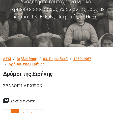
Αναζητήστε ταυτόχρονα 2 ή και
περισσότερους όρους χωρίζοντας τους με
κόμμα Π.Χ:
ΕΠΟΝ, Πειραιάς, έκθεση
.
ΑΣΚΙ
Βιβλιοθήκη
03. Περιοδικά
1950-1967
Δρόμοι της Ειρήνης
Δρόμοι της Ειρήνης
ΣΥΛΛΟΓΉ ΑΡΧΕΊΩΝ
Αρχεία εικόνας