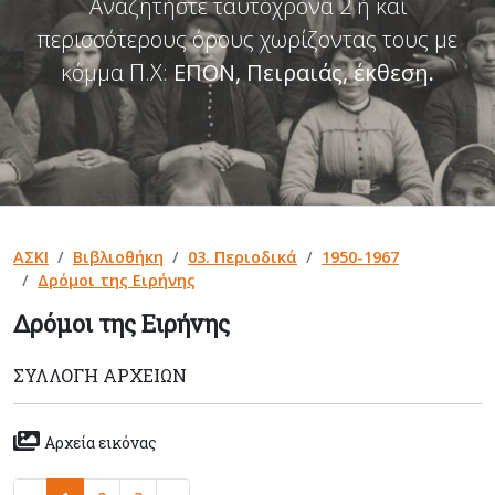
Αναζητήστε ταυτόχρονα 2 ή και
περισσότερους όρους χωρίζοντας τους με
κόμμα Π.Χ:
ΕΠΟΝ, Πειραιάς, έκθεση
.
ΑΣΚΙ
Βιβλιοθήκη
03. Περιοδικά
1950-1967
Δρόμοι της Ειρήνης
Δρόμοι της Ειρήνης
ΣΥΛΛΟΓΉ ΑΡΧΕΊΩΝ
Αρχεία εικόνας