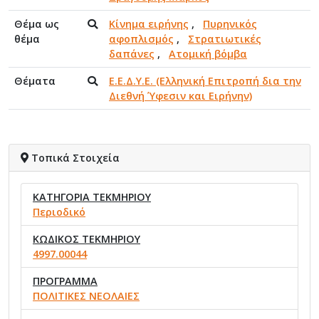
Θέμα ως
Κίνημα ειρήνης
,
Πυρηνικός
θέμα
αφοπλισμός
,
Στρατιωτικές
δαπάνες
,
Ατομική βόμβα
Θέματα
Ε.Ε.Δ.Υ.Ε. (Ελληνική Επιτροπή δια την
Διεθνή Ύφεσιν και Ειρήνην)
Τοπικά Στοιχεία
ΚΑΤΗΓΟΡΙΑ ΤΕΚΜΗΡΙΟΥ
Περιοδικό
ΚΩΔΙΚΟΣ ΤΕΚΜΗΡΙΟΥ
4997.00044
ΠΡΟΓΡΑΜΜΑ
ΠΟΛΙΤΙΚΕΣ ΝΕΟΛΑΙΕΣ