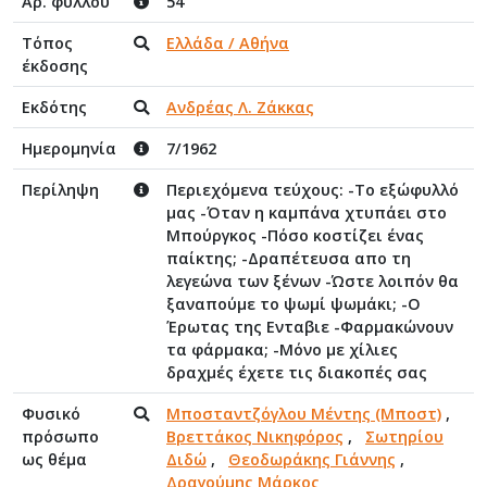
Αρ. φύλλου
54
Τόπος
Ελλάδα / Αθήνα
έκδοσης
Εκδότης
Ανδρέας Λ. Ζάκκας
Ημερομηνία
7/1962
Περίληψη
Περιεχόμενα τεύχους: -Το εξώφυλλό
μας -Όταν η καμπάνα χτυπάει στο
Μπούργκος -Πόσο κοστίζει ένας
παίκτης; -Δραπέτευσα απο τη
λεγεώνα των ξένων -Ώστε λοιπόν θα
ξαναπούμε το ψωμί ψωμάκι; -Ο
Έρωτας της Ενταβιε -Φαρμακώνουν
τα φάρμακα; -Μόνο με χίλιες
δραχμές έχετε τις διακοπές σας
Φυσικό
Μποσταντζόγλου Μέντης (Μποστ)
,
πρόσωπο
Βρεττάκος Νικηφόρος
,
Σωτηρίου
ως θέμα
Διδώ
,
Θεοδωράκης Γιάννης
,
Δραγούμης Μάρκος