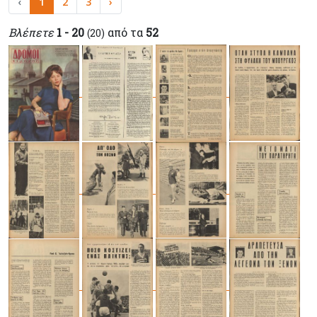
‹
1
2
3
›
Βλέπετε
1 - 20
από τα
52
(20)