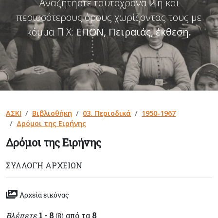
Αναζητήστε ταυτόχρονα 2 ή και
περισσότερους όρους χωρίζοντας τους με
κόμμα Π.Χ:
ΕΠΟΝ, Πειραιάς, έκθεση
.
ΑΣΚΙ
Βιβλιοθήκη
03. Περιοδικά
1950-1967
Δρόμοι της Ειρήνης
Δρόμοι της Ειρήνης
ΣΥΛΛΟΓΉ ΑΡΧΕΊΩΝ
Αρχεία εικόνας
Βλέπετε
1 - 8
από τα
8
(8)