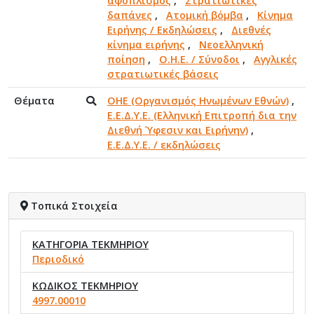
αφοπλισμός
,
Στρατιωτικές
δαπάνες
,
Ατομική βόμβα
,
Κίνημα
Ειρήνης / Εκδηλώσεις
,
Διεθνές
κίνημα ειρήνης
,
Νεοελληνική
ποίηση
,
Ο.Η.Ε. / Σύνοδοι
,
Αγγλικές
στρατιωτικές βάσεις
Θέματα
ΟΗΕ (Οργανισμός Ηνωμένων Εθνών)
,
Ε.Ε.Δ.Υ.Ε. (Ελληνική Επιτροπή δια την
Διεθνή Ύφεσιν και Ειρήνην)
,
Ε.Ε.Δ.Υ.Ε. / εκδηλώσεις
Τοπικά Στοιχεία
ΚΑΤΗΓΟΡΙΑ ΤΕΚΜΗΡΙΟΥ
Περιοδικό
ΚΩΔΙΚΟΣ ΤΕΚΜΗΡΙΟΥ
4997.00010