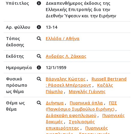
Υπότιτλος
Δεκαπενθήμερος έκδοσις της
Ελληνικής Επιτροπής δια την
Διεθνήν Ύφεσιν και την Ειρήνην
Αρ. φύλλου
13-14
Τόπος
Ελλάδα / Αθήνα
έκδοσης
Εκδότης
Ανδρέας Λ. Ζάκκας
Ημερομηνία
12/1/1959
Φυσικό
Βάρναλης Κώστας
,
Russell Bertrand
πρόσωπο
: Ράσσελ Μπέρτραντ
,
Καζάλς
ως θέμα
Πάμπλο
,
Μαγκλής Γιάννης
Θέμα ως
Διήγημα
,
Πυρηνικά όπλα
,
ΠΣΕ
θέμα
(Παγκόσμιο Συμβούλιο Ειρήνης)
,
Διάσκεψη αφοπλισμού
,
Πυρηνικές
δοκιμές
,
Σχολιασμός
επικαιρότητας
,
Πυρηνικός