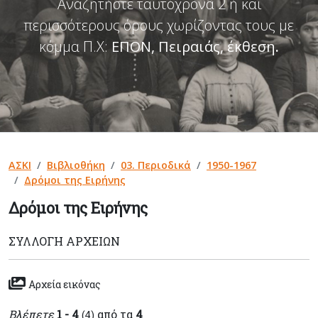
Αναζητήστε ταυτόχρονα 2 ή και
περισσότερους όρους χωρίζοντας τους με
κόμμα Π.Χ:
ΕΠΟΝ, Πειραιάς, έκθεση
.
ΑΣΚΙ
Βιβλιοθήκη
03. Περιοδικά
1950-1967
Δρόμοι της Ειρήνης
Δρόμοι της Ειρήνης
ΣΥΛΛΟΓΉ ΑΡΧΕΊΩΝ
Αρχεία εικόνας
Βλέπετε
1 - 4
από τα
4
(4)