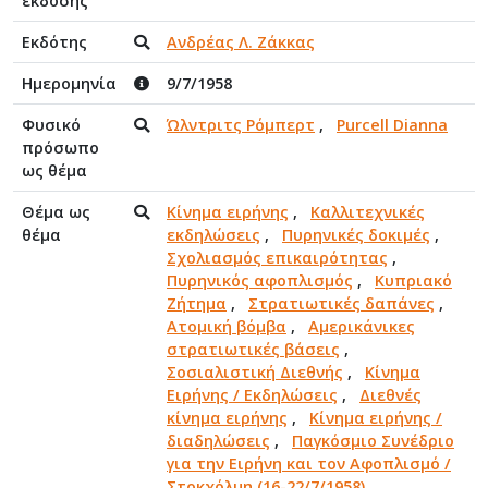
έκδοσης
Εκδότης
Ανδρέας Λ. Ζάκκας
Ημερομηνία
9/7/1958
Φυσικό
Ώλντριτς Ρόμπερτ
,
Purcell Dianna
πρόσωπο
ως θέμα
Θέμα ως
Κίνημα ειρήνης
,
Καλλιτεχνικές
θέμα
εκδηλώσεις
,
Πυρηνικές δοκιμές
,
Σχολιασμός επικαιρότητας
,
Πυρηνικός αφοπλισμός
,
Κυπριακό
Ζήτημα
,
Στρατιωτικές δαπάνες
,
Ατομική βόμβα
,
Αμερικάνικες
στρατιωτικές βάσεις
,
Σοσιαλιστική Διεθνής
,
Κίνημα
Ειρήνης / Εκδηλώσεις
,
Διεθνές
κίνημα ειρήνης
,
Κίνημα ειρήνης /
διαδηλώσεις
,
Παγκόσμιο Συνέδριο
για την Ειρήνη και τον Αφοπλισμό /
Στοκχόλμη (16-22/7/1958)