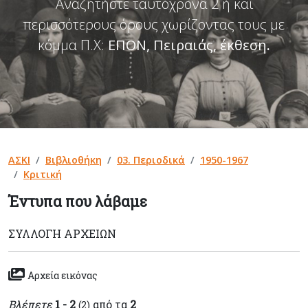
Αναζητήστε ταυτόχρονα 2 ή και
περισσότερους όρους χωρίζοντας τους με
κόμμα Π.Χ:
ΕΠΟΝ, Πειραιάς, έκθεση
.
ΑΣΚΙ
Βιβλιοθήκη
03. Περιοδικά
1950-1967
Κριτική
Έντυπα που λάβαμε
ΣΥΛΛΟΓΉ ΑΡΧΕΊΩΝ
Αρχεία εικόνας
Βλέπετε
1 - 2
από τα
2
(2)