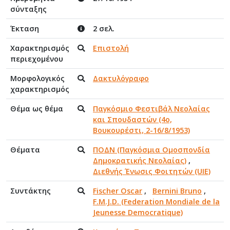
σύνταξης
Έκταση
2 σελ.
Χαρακτηρισμός
Επιστολή
περιεχομένου
Μορφολογικός
Δακτυλόγραφο
χαρακτηρισμός
Θέμα ως θέμα
Παγκόσμιο Φεστιβάλ Νεολαίας
και Σπουδαστών (4ο,
Βουκουρέστι, 2-16/8/1953)
Θέματα
ΠΟΔΝ (Παγκόσμια Ομοσπονδία
Δημοκρατικής Νεολαίας)
,
Διεθνής Ένωσις Φοιτητών (UIE)
Συντάκτης
Fischer Oscar
,
Bernini Bruno
,
F.M.J.D. (Federation Mondiale de la
Jeunesse Democratique)