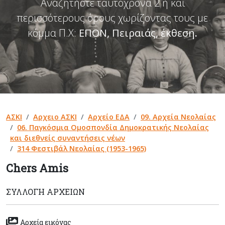
Αναζητήστε ταυτόχρονα 2 ή και
περισσότερους όρους χωρίζοντας τους με
κόμμα Π.Χ:
ΕΠΟΝ, Πειραιάς, έκθεση
.
ΑΣΚΙ
Αρχειο ΑΣΚΙ
Αρχείο ΕΔΑ
09. Αρχεία Νεολαίας
06. Παγκόσμια Ομοσπονδία Δημοκρατικής Νεολαίας
και διεθνείς συναντήσεις νέων
314 Φεστιβάλ Νεολαίας (1953-1965)
Chers Amis
ΣΥΛΛΟΓΉ ΑΡΧΕΊΩΝ
Αρχεία εικόνας