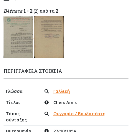
Βλέπετε
1 - 2
από τα
2
(2)
ΠΕΡΙΓΡΑΦΙΚΆ ΣΤΟΙΧΕΊΑ
Γλώσσα
Γαλλική
Τίτλος
Chers Amis
Τόπος
Ουγγαρία / Βουδαπέστη
σύνταξης
Ημερομηνία
27/10/1954