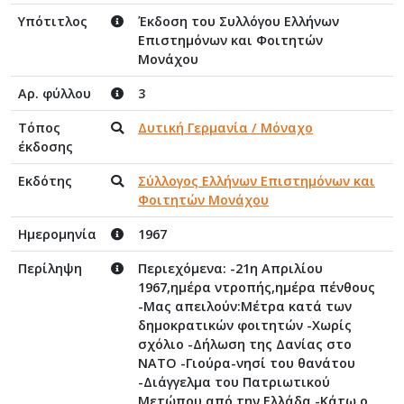
Υπότιτλος
Έκδοση του Συλλόγου Ελλήνων
Επιστημόνων και Φοιτητών
Μονάχου
Αρ. φύλλου
3
Τόπος
Δυτική Γερμανία / Μόναχο
έκδοσης
Εκδότης
Σύλλογος Ελλήνων Επιστημόνων και
Φοιτητών Μονάχου
Ημερομηνία
1967
Περίληψη
Περιεχόμενα: -21η Απριλίου
1967,ημέρα ντροπής,ημέρα πένθους
-Μας απειλούν:Μέτρα κατά των
δημοκρατικών φοιτητών -Χωρίς
σχόλιο -Δήλωση της Δανίας στο
ΝΑΤΟ -Γιούρα-νησί του θανάτου
-Διάγγελμα του Πατριωτικού
Μετώπου από την Ελλάδα -Κάτω ο