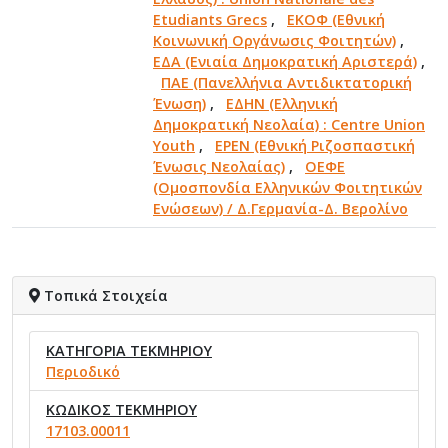
Etudiants Grecs
,
ΕΚΟΦ (Εθνική
Κοινωνική Οργάνωσις Φοιτητών)
,
ΕΔΑ (Ενιαία Δημοκρατική Αριστερά)
,
ΠΑΕ (Πανελλήνια Αντιδικτατορική
Ένωση)
,
ΕΔΗΝ (Ελληνική
Δημοκρατική Νεολαία) : Centre Union
Youth
,
ΕΡΕΝ (Εθνική Ριζοσπαστική
Ένωσις Νεολαίας)
,
ΟΕΦΕ
(Ομοσπονδία Ελληνικών Φοιτητικών
Ενώσεων) / Δ.Γερμανία-Δ. Βερολίνο
Τοπικά Στοιχεία
ΚΑΤΗΓΟΡΙΑ ΤΕΚΜΗΡΙΟΥ
Περιοδικό
ΚΩΔΙΚΟΣ ΤΕΚΜΗΡΙΟΥ
17103.00011