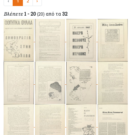
‹
1
2
›
Βλέπετε
1 - 20
από τα
32
(20)