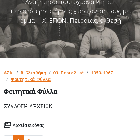
Αναζητήστε ταυτόχρονα 2 ή και
περισσότερους όρους χωρίζοντας τους με
κόμμα Π.Χ:
ΕΠΟΝ, Πειραιάς, έκθεση
.
ΑΣΚΙ
Βιβλιοθήκη
03. Περιοδικά
1950-1967
Φοιτητικά Φύλλα
Φοιτητικά Φύλλα
ΣΥΛΛΟΓΉ ΑΡΧΕΊΩΝ
Αρχεία εικόνας