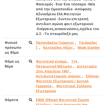
Φασισμός -Ένα-Ένα τέσσερα -Νέα
από την Ομοσπονδία -Απόφαση
Α΄Συνεδρίου Ελλ.Φοιτητών
Εξωτερικού -Συντον.επιτροπή
αντιδικτ.αγώνα φοιτ.εξωτερικού
-Ενέργειες,ανακοινώσεις,σχόλια του
Δ.Σ. -Το σταυρόλεξό μας
Φυσικό
Παπανδρέου Γεώργιος
,
Τσιάκαλος
πρόσωπο
Γ.
,
Κατσούλης Ηλίας
,
Mosk Stanley
ως θέμα
Θέμα ως
Φοιτητικό κίνημα
,
114
,
θέμα
Πατριωτικό Μέτωπο
,
Δικτατορία
21ης Απριλίου 1967
,
Αντιδικτατορικός αγώνας
,
Έλληνες
Φοιτητές Εξωτερικού / Δυτική
Γερμανία
,
Φοιτητικοί Σύλλογοι
Εξωτερικού
Θέματα
ΕΦΕΕ (Εθνική Φοιτητική Ένωση
Ελλάδος) : Union Nationale des