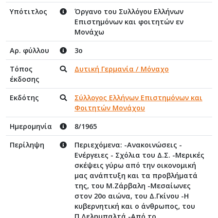
Υπότιτλος
Όργανο του Συλλόγου Ελλήνων
Επιστημόνων και φοιτητών εν
Μονάχω
Αρ. φύλλου
3ο
Τόπος
Δυτική Γερμανία / Μόναχο
έκδοσης
Εκδότης
Σύλλογος Ελλήνων Επιστημόνων και
Φοιτητών Μονάχου
Ημερομηνία
8/1965
Περίληψη
Περιεχόμενα: -Ανακοινώσεις -
Ενέργειες - Σχόλια του Δ.Σ. -Μερικές
σκέψεις γύρω από την οικονομική
μας ανάπτυξη και τα προβλήματά
της, του Μ.Ζάρβαλη -Μεσαίωνες
στον 20ο αιώνα, του Δ.Γκίνου -Η
κυβερνητική και ο άνθρωπος, του
Π.Δελημπαλτά -Από το