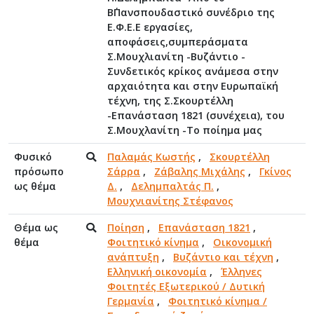
Β΄Πανσπουδαστικό συνέδριο της
Ε.Φ.Ε.Ε εργασίες,
αποφάσεις,συμπεράσματα
Σ.Μουχλιανίτη -Βυζάντιο -
Συνδετικός κρίκος ανάμεσα στην
αρχαιότητα και στην Ευρωπαϊκή
τέχνη, της Σ.Σκουρτέλλη
-Επανάσταση 1821 (συνέχεια), του
Σ.Μουχλανίτη -Το ποίημα μας
Φυσικό
Παλαμάς Κωστής
,
Σκουρτέλλη
πρόσωπο
Σάρρα
,
Ζάβαλης Μιχάλης
,
Γκίνος
ως θέμα
Δ.
,
Δελημπαλτάς Π.
,
Μουχνιανίτης Στέφανος
Θέμα ως
Ποίηση
,
Επανάσταση 1821
,
θέμα
Φοιτητικό κίνημα
,
Οικονομική
ανάπτυξη
,
Βυζάντιο και τέχνη
,
Ελληνική οικονομία
,
Έλληνες
Φοιτητές Εξωτερικού / Δυτική
Γερμανία
,
Φοιτητικό κίνημα /