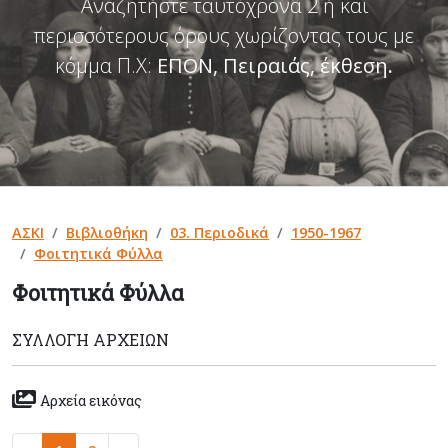
Αναζητήστε ταυτόχρονα 2 ή και
περισσότερους όρους χωρίζοντας τους με
κόμμα Π.Χ:
ΕΠΟΝ, Πειραιάς, έκθεση
.
ΑΣΚΙ
Βιβλιοθήκη
03. Περιοδικά
1950-1967
Φοιτητικά Φύλλα
Φοιτητικά Φύλλα
ΣΥΛΛΟΓΉ ΑΡΧΕΊΩΝ
Αρχεία εικόνας