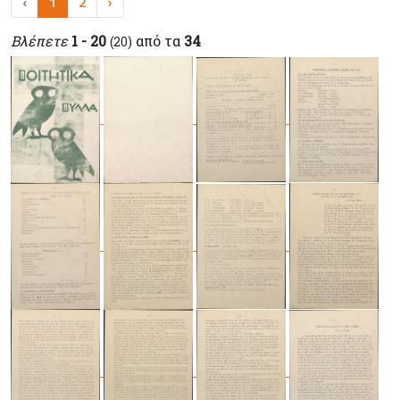
‹
1
2
›
Βλέπετε
1 - 20
από τα
34
(20)