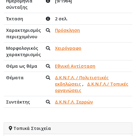
Ημερομηνία
[9/1964]
σύνταξης
Έκταση
2 σελ.
Χαρακτηρισμός
Πρόσκληση
περιεχομένου
Μορφολογικός
Χειρόγραφο
χαρακτηρισμός
Θέμα ως θέμα
Εθνική Αντίσταση
Θέματα
Δ.Κ.Ν.Γ.Λ. / Πολιτιστικές
εκδηλώσεις
,
Δ.Κ.Ν.Γ.Λ./ Τοπικές
οργανώσεις
Συντάκτης
Δ.Κ.Ν.Γ.Λ. Σερρών
Τοπικά Στοιχεία