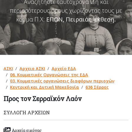
Αναζητήστε ταυτόχρονα 2 ή και
περισσότερους όρους χωρίζοντας τους με
κόμμα Π.Χ:
ΕΠΟΝ, Πειραιάς, έκθεση
.
ΑΣΚΙ
Αρχειο ΑΣΚΙ
Αρχείο ΕΔΑ
06. Κομματικές Οργανώσεις της ΕΔΑ
03. Κομματικές οργανώσεις διαφόρων περιοχών
Κεντρική και Δυτική Μακεδονία
636 Σέρρες
Προς τον Σερραϊκόν Λαόν
ΣΥΛΛΟΓΉ ΑΡΧΕΊΩΝ
Αρχεία εικόνας