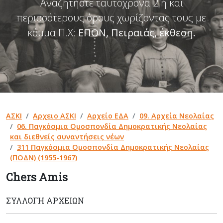
Αναζητήστε ταυτόχρονα 2 ή και
περισσότερους όρους χωρίζοντας τους με
κόμμα Π.Χ:
ΕΠΟΝ, Πειραιάς, έκθεση
.
ΑΣΚΙ
Αρχειο ΑΣΚΙ
Αρχείο ΕΔΑ
09. Αρχεία Νεολαίας
06. Παγκόσμια Ομοσπονδία Δημοκρατικής Νεολαίας
και διεθνείς συναντήσεις νέων
311 Παγκόσμια Ομοσπονδία Δημοκρατικής Νεολαίας
(ΠΟΔΝ) (1955-1967)
Chers Amis
ΣΥΛΛΟΓΉ ΑΡΧΕΊΩΝ