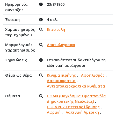
Ημερομηνία
23/8/1960
σύνταξης
Έκταση
4 σελ.
Χαρακτηρισμός
Επιστολή
περιεχομένου
Μορφολογικός
Δακτυλόγραφο
χαρακτηρισμός
Σημειώσεις
Επισυνάπτεται δακτυλόγραφη
ελληνική μετάφραση
Θέμα ως θέμα
Κίνημα ειρήνης
,
Αφοπλισμός
,
Αποικιοκρατία
,
Αντιαποικιοκρατικά κινήματα
Θέματα
ΠΟΔΝ (Παγκόσμια Ομοσπονδία
Δημοκρατικής Νεολαίας)
,
Π.Ο.Δ.Ν. / Επέτειος ίδρυσης
,
Αφρική
,
Λατινική Αμερική
,