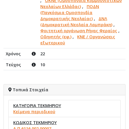
,
ΟΚΝΕ (Ομοσπονδία Κομμουνιστικών
Νεολαίων Ελλάδας)
,
ΠΟΔΝ
(Παγκόσμια Ομοσπονδία
Δημοκρατικής Νεολαίας)
,
ΔΝΛ
(Δημοκρατική Νεολαία Λαμπράκη)
,
Φοιτητική οργάνωση Ρήγας Φεραίος
,
Οδηγητής (εφ.)
,
ΚΝΕ / Οργανώσεις
εξωτερικού
Χρόνος
22
Τεύχος
10
Τοπικά Στοιχεία
ΚΑΤΗΓΟΡΙΑ ΤΕΚΜΗΡΙΟΥ
Κείμενα περιοδικού
ΚΩΔΙΚΟΣ ΤΕΚΜΗΡΙΟΥ
Α.Π.6116.002.00007