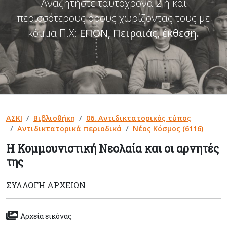
Αναζητήστε ταυτόχρονα 2 ή και
περισσότερους όρους χωρίζοντας τους με
κόμμα Π.Χ:
ΕΠΟΝ, Πειραιάς, έκθεση
.
ΑΣΚΙ
Βιβλιοθήκη
06. Αντιδικτατορικός τύπος
Αντιδικτατορικά περιοδικά
Νέος Κόσμος (6116)
Η Κομμουνιστική Νεολαία και οι αρνητές
της
ΣΥΛΛΟΓΉ ΑΡΧΕΊΩΝ
Αρχεία εικόνας