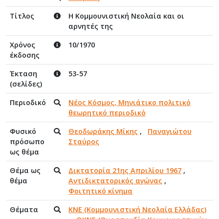
Τίτλος
Η Κομμουνιστική Νεολαία και οι
αρνητές της
Χρόνος
10/1970
έκδοσης
Έκταση
53-57
(σελίδες)
Περιοδικό
Νέος Κόσμος, Μηνιάτικο πολιτικό
θεωρητικό περιοδικό
Φυσικό
Θεοδωράκης Μίκης
,
Παναγιώτου
πρόσωπο
Σταύρος
ως θέμα
Θέμα ως
Δικτατορία 21ης Απριλίου 1967
,
θέμα
Αντιδικτατορικός αγώνας
,
Φοιτητικό κίνημα
Θέματα
ΚΝΕ (Κομμουνιστική Νεολαία Ελλάδας)