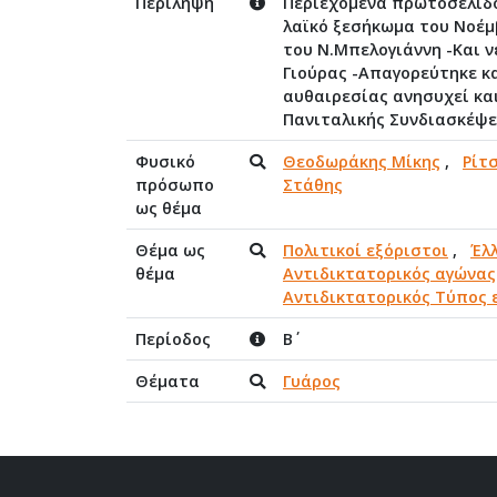
Περίληψη
Περιεχόμενα πρωτοσέλιδο
λαϊκό ξεσήκωμα του Νοέμ
του Ν.Μπελογιάννη -Και 
Γιούρας -Απαγορεύτηκε κ
αυθαιρεσίας ανησυχεί κα
Πανιταλικής Συνδιασκέψεω
Φυσικό
Θεοδωράκης Μίκης
,
Ρίτ
πρόσωπο
Στάθης
ως θέμα
Θέμα ως
Πολιτικοί εξόριστοι
,
Έλ
θέμα
Αντιδικτατορικός αγώνας
Αντιδικτατορικός Τύπος 
Περίοδος
Β΄
Θέματα
Γυάρος