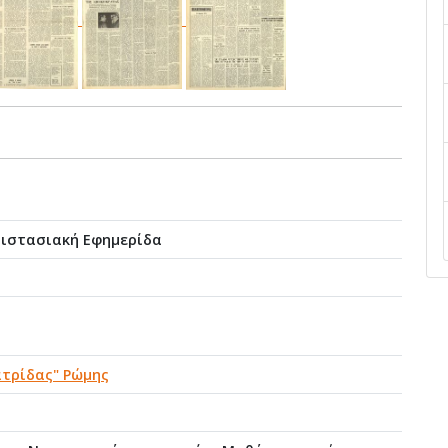
τιστασιακή Εφημερίδα
ατρίδας" Ρώμης