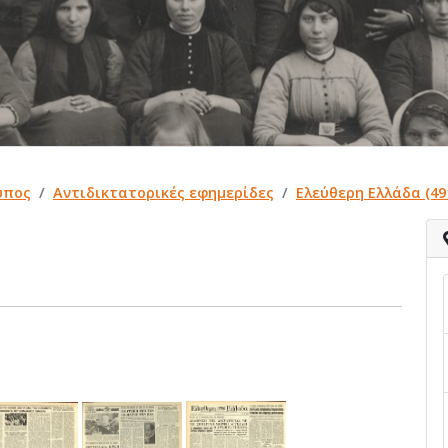
ύπος
Αντιδικτατορικές εφημερίδες
Ελεύθερη Ελλάδα (49