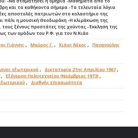
υ: -Να σταματήσει η ομηρία -Μαθήματα από το
βρη και τα καθήκοντα σήμερα -Τα τελευταία λόγια
νέες αποστολές πατριωτών στο κολαστήριο της
αι πάλι η μουσική Θεοδωράκη -Η κλιμάκωση της
ι τους ξένους προστάτες της χούντας -Έκκληση της
ς των ομάδων του Ρ.Φ. για τον Ν.Κιάο
σος Γιάννης
,
Μαύρος Γ.
,
Κιάος Νίκος
,
Παναγούλης
ληνες εξωτερικού
,
Δικτατορία 21ης Απριλίου 1967
,
,
Εξέγερση Πολυτεχνείου (Νοέμβριος 1973)
,
εξωτερικού
,
Διεθνής επικαιρότητα