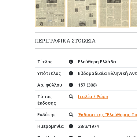
ΠΕΡΙΓΡΑΦΙΚΆ ΣΤΟΙΧΕΊΑ
Τίτλος
Ελεύθερη Ελλάδα
Υπότιτλος
Εβδομαδιαία Ελληνική Αν
Αρ. φύλλου
157 (308)
Τόπος
Ιταλία / Ρώμη
έκδοσης
Εκδότης
Έκδοση της "Ελεύθερης Π
Ημερομηνία
28/3/1974