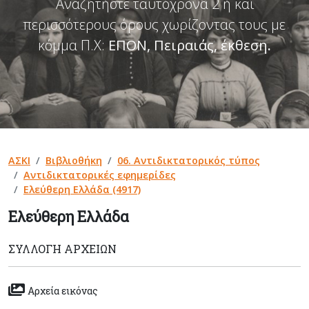
Αναζητήστε ταυτόχρονα 2 ή και
περισσότερους όρους χωρίζοντας τους με
κόμμα Π.Χ:
ΕΠΟΝ, Πειραιάς, έκθεση
.
ΑΣΚΙ
Βιβλιοθήκη
06. Αντιδικτατορικός τύπος
Αντιδικτατορικές εφημερίδες
Ελεύθερη Ελλάδα (4917)
Ελεύθερη Ελλάδα
ΣΥΛΛΟΓΉ ΑΡΧΕΊΩΝ
Αρχεία εικόνας