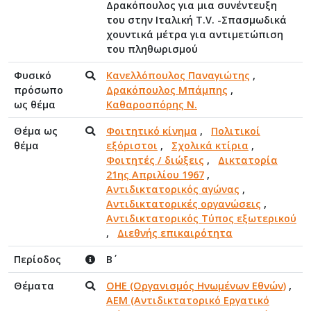
Δρακόπουλος για μια συνέντευξη
του στην Ιταλική Τ.V. -Σπασμωδικά
χουντικά μέτρα για αντιμετώπιση
του πληθωρισμού
Φυσικό
Κανελλόπουλος Παναγιώτης
,
πρόσωπο
Δρακόπουλος Μπάμπης
,
ως θέμα
Καθαροσπόρης Ν.
Θέμα ως
Φοιτητικό κίνημα
,
Πολιτικοί
θέμα
εξόριστοι
,
Σχολικά κτίρια
,
Φοιτητές / διώξεις
,
Δικτατορία
21ης Απριλίου 1967
,
Αντιδικτατορικός αγώνας
,
Αντιδικτατορικές οργανώσεις
,
Αντιδικτατορικός Τύπος εξωτερικού
,
Διεθνής επικαιρότητα
Περίοδος
Β΄
Θέματα
ΟΗΕ (Οργανισμός Ηνωμένων Εθνών)
,
ΑΕΜ (Αντιδικτατορικό Εργατικό