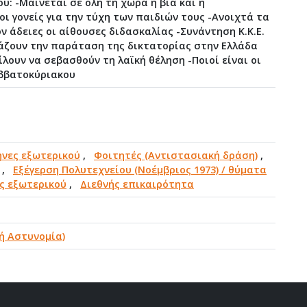
: -Μαίνεται σε όλη τη χώρα η βία και η
ι γονείς για την τύχη των παιδιών τους -Ανοιχτά τα
 άδειες οι αίθουσες διδασκαλίας -Συνάντηση Κ.Κ.Ε.
ικάζουν την παράταση της δικτατορίας στην Ελλάδα
ίλουν να σεβασθούν τη λαϊκή θέληση -Ποιοί είναι οι
αββατοκύριακου
ηνες εξωτερικού
,
Φοιτητές (Αντιστασιακή δράση)
,
,
Εξέγερση Πολυτεχνείου (Νοέμβριος 1973) / θύματα
ς εξωτερικού
,
Διεθνής επικαιρότητα
ή Αστυνομία)