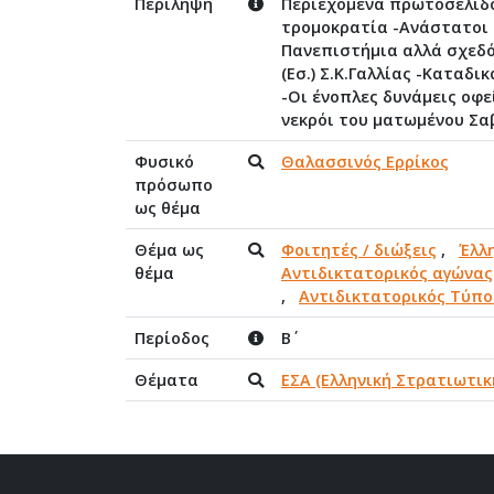
Περίληψη
Περιεχόμενα πρωτοσέλιδου
τρομοκρατία -Ανάστατοι ο
Πανεπιστήμια αλλά σχεδόν
(Εσ.) Σ.Κ.Γαλλίας -Καταδ
-Οι ένοπλες δυνάμεις οφε
νεκρόι του ματωμένου Σ
Φυσικό
Θαλασσινός Ερρίκος
πρόσωπο
ως θέμα
Θέμα ως
Φοιτητές / διώξεις
,
Έλλ
θέμα
Αντιδικτατορικός αγώνας
,
Αντιδικτατορικός Τύπο
Περίοδος
Β΄
Θέματα
ΕΣΑ (Ελληνική Στρατιωτικ