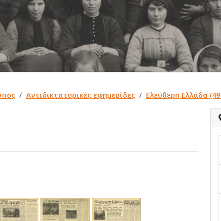
ύπος
Αντιδικτατορικές εφημερίδες
Ελεύθερη Ελλάδα (49