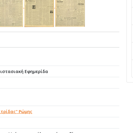
τιστασιακή Εφημερίδα
ατρίδας" Ρώμης