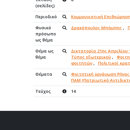
(σελίδες)
Περιοδικό
Κομμουνιστική Επιθεώρηση
Φυσικό
Δρακόπουλος Μπάμπης
,
πρόσωπο
ως θέμα
Θέμα ως
Δικτατορία 21ης Απριλίου 
θέμα
Τύπος εξωτερικού
,
Φοιτη
φοιτητών
,
Πολιτικοί κρα
Θέματα
Φοιτητική οργάνωση Ρήγας
ΠΑΜ (Πατριωτικό Αντιδικτ
Τεύχος
14