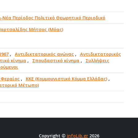
-Νέα Περίοδος Πολιτικό Θεωρητικό Περιοδικό
Παρτσαλίδης Μήτσος (Μόας)
1967
,
Αντιδικτατορικός αγώνας
,
Αντιδικτατορικός
τικό κίνημα
,
Σπουδαστικό κίνημα
,
Συλλήψεις
τούμενοι
 Φεραίος
,
ΚΚΕ (Κομμουνιστικό Κόμμα Ελλάδας)
,
ατορικό Μέτωπο)
Copyright ©
infoLib.gr
2026