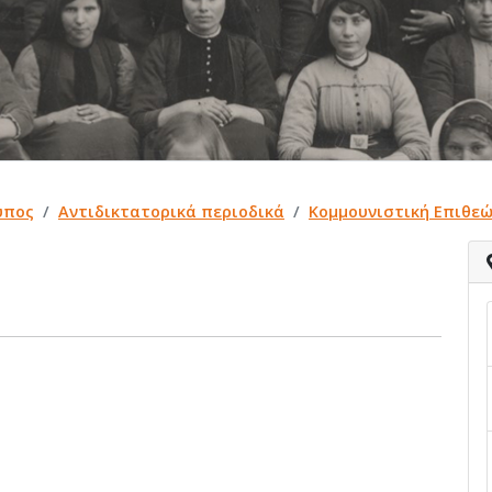
ύπος
Αντιδικτατορικά περιοδικά
Κομμουνιστική Επιθεώ