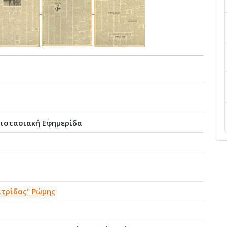
τιστασιακή Εφημερίδα
ατρίδας" Ρώμης