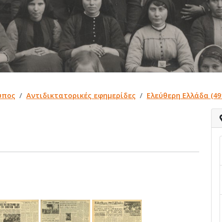
ύπος
Αντιδικτατορικές εφημερίδες
Ελεύθερη Ελλάδα (49