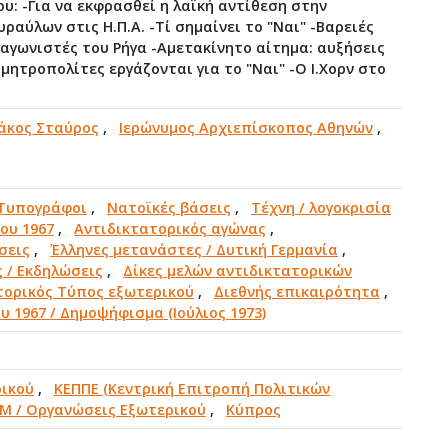
: -Για να εκφρασθεί η λαϊκή αντίθεση στην
ραύλων στις Η.Π.Α. -Τί σημαίνει το "Ναι" -Βαρειές
αγωνιστές του Ρήγα -Αμετακίνητο αίτημα: αυξήσεις
μητροπολίτες εργάζονται για το "Ναι" -Ο Ι.Χορν στο
άκος Σταύρος
,
Ιερώνυμος Αρχιεπίσκοπος Αθηνών
,
Τυπογράφοι
,
Νατοϊκές βάσεις
,
Τέχνη / λογοκρισία
ου 1967
,
Αντιδικτατορικός αγώνας
,
σεις
,
Έλληνες μετανάστες / Δυτική Γερμανία
,
 / Εκδηλώσεις
,
Δίκες μελών αντιδικτατορικών
τορικός Τύπος εξωτερικού
,
Διεθνής επικαιρότητα
,
υ 1967 / Δημοψήφισμα (Ιούλιος 1973)
ρικού
,
ΚΕΠΠΕ (Κεντρική Επιτροπή Πολιτικών
Μ / Οργανώσεις Εξωτερικού
,
Κύπρος