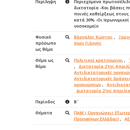
Περίληψη
Περιεχόμενα πρωτοσέλιδου
δικτατορία -Και βάσεις πυ
ποινές καθείρξεως στους 
κατά 30% -Οι Ιερωνυμικοί 
νοσοκομείο
Φυσικό
Βάρναλης Κώστας
,
Ξαρχ
πρόσωπο
Χορν Γιάννης
ως θέμα
Θέμα ως
Πολιτικοί κρατούμενοι
,
θέμα
,
Δικτατορία 21ης Απριλί
Αντιδικτατορικές οργανώ
Αντιδικτατορικές δράσεις
οργανώσεων
,
Αντιδικτα
Δικτατορία 21ης Απριλίο
Περίοδος
Β΄
Θέματα
ΠΑΜ / Οργανώσεις Εξωτε
Προσφύγων Ελλάδας)
,
ΑΕ