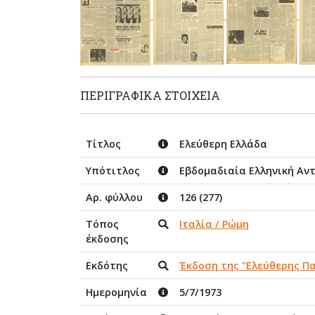
ΠΕΡΙΓΡΑΦΙΚΆ ΣΤΟΙΧΕΊΑ
Τίτλος
Ελεύθερη Ελλάδα
Υπότιτλος
Εβδομαδιαία Ελληνική Αν
Αρ. φύλλου
126 (277)
Τόπος
Ιταλία / Ρώμη
έκδοσης
Εκδότης
Έκδοση της "Ελεύθερης Π
Ημερομηνία
5/7/1973