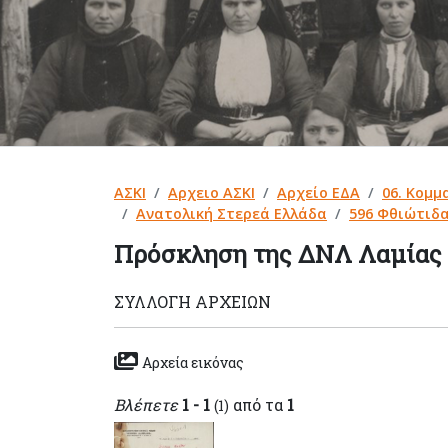
ΑΣΚΙ
Αρχειο ΑΣΚΙ
Αρχείο ΕΔΑ
06. Κομμ
Ανατολική Στερεά Ελλάδα
596 Φθιώτιδ
Πρόσκληση της ΔΝΛ Λαμίας
ΣΥΛΛΟΓΉ ΑΡΧΕΊΩΝ
Αρχεία εικόνας
Βλέπετε
1 - 1
από τα
1
(1)