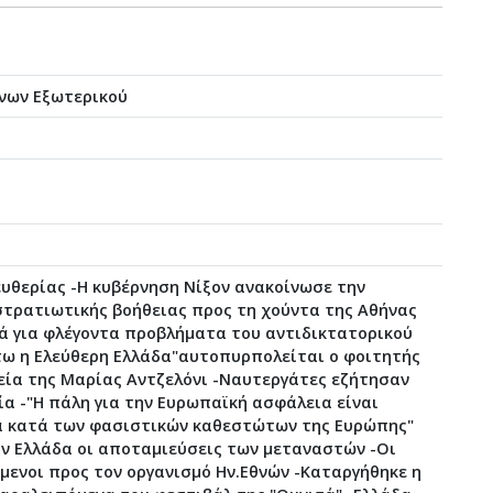
νων Εξωτερικού
ευθερίας -Η κυβέρνηση Νίξον ανακοίνωσε την
τρατιωτικής βοήθειας προς τη χούντα της Αθήνας
ά για φλέγοντα προβλήματα του αντιδικτατορικού
ήτω η Ελεύθερη Ελλάδα"αυτοπυρπολείται ο φοιτητής
εία της Μαρίας Αντζελόνι -Ναυτεργάτες εζήτησαν
ία -"Η πάλη για την Ευρωπαϊκή ασφάλεια είναι
α κατά των φασιστικών καθεστώτων της Ευρώπης"
ην Ελλάδα οι αποταμιεύσεις των μεταναστών -Οι
μενοι προς τον οργανισμό Ην.Εθνών -Καταργήθηκε η