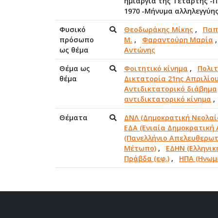
ημιαργία της Τετάρτης -
1970 -Μήνυμα αλληλεγγύη
Φυσικό
Θεοδωράκης Μίκης
,
Παπ
πρόσωπο
M.
,
Φαραντούρη Μαρία
ως θέμα
Αντώνης
Θέμα ως
Φοιτητικό κίνημα
,
Πολιτ
θέμα
Δικτατορία 21ης Απριλίου
Αντιδικτατορικό διάβημα
αντιδικτατορικό κίνημα
Θέματα
ΔΝΛ (Δημοκρατική Νεολαί
ΕΔΑ (Ενιαία Δημοκρατική 
(Πανελλήνιο Απελευθερωτ
Μέτωπο)
,
ΕΔΗΝ (Ελληνικ
Πράβδα (εφ.)
,
ΗΠΑ (Ηνωμέ