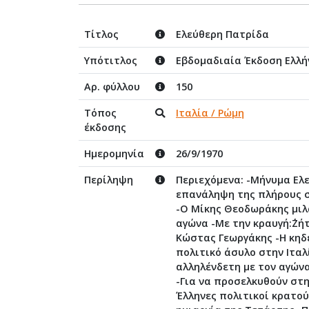
Τίτλος
Ελεύθερη Πατρίδα
Υπότιτλος
Εβδομαδιαία Έκδοση Ελλή
Αρ. φύλλου
150
Τόπος
Ιταλία / Ρώμη
έκδοσης
Ημερομηνία
26/9/1970
Περίληψη
Περιεχόμενα: -Μήνυμα Ελ
επανάληψη της πλήρους σ
-Ο Μίκης Θεοδωράκης μιλ
αγώνα -Με την κραυγή:΄΄Ζ
Κώστας Γεωργάκης -Η κηδ
πολιτικό άσυλο στην Ιταλ
αλληλένδετη με τον αγών
-Για να προσελκυθούν στ
Έλληνες πολιτικοί κρατού