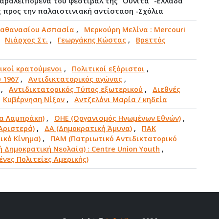
Παραλειπόμενα του φεστιβάλ της "Ουνιτά" -Ελλάδα
ς προς την παλαιστινιακή αντίσταση -Σχόλια
αθανασίου Ασπασία
,
Μερκούρη Μελίνα : Mercouri
,
Νιάρχος Στ.
,
Γεωργάκης Κώστας
,
Βρεττός
ικοί κρατούμενοι
,
Πολιτικοί εξόριστοι
,
 1967
,
Αντιδικτατορικός αγώνας
,
,
Αντιδικτατορικός Τύπος εξωτερικού
,
Διεθνές
,
Κυβέρνηση Νίξον
,
Αντζελόνι Μαρία / κηδεία
α Λαμπράκη)
,
ΟΗΕ (Οργανισμός Ηνωμένων Εθνών)
,
Αριστερά)
,
ΔΑ (Δημοκρατική Άμυνα)
,
ΠΑΚ
ικό Κίνημα)
,
ΠΑΜ (Πατριωτικό Αντιδικτατορικό
ή Δημοκρατική Νεολαία) : Centre Union Youth
,
νες Πολιτείες Αμερικής)