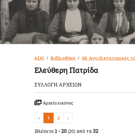
ΑΣΚΙ
Βιβλιοθήκη
06. Αντιδικτατορικός τ
Ελεύθερη Πατρίδα
ΣΥΛΛΟΓΉ ΑΡΧΕΊΩΝ
Αρχεία εικόνας
‹
1
2
›
Βλέπετε
1 - 20
από τα
32
(20)