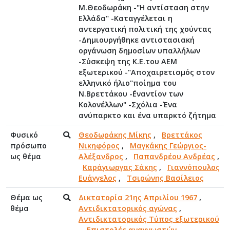
Μ.Θεοδωράκη -"Η αντίσταση στην
Ελλάδα" -Καταγγέλεται η
αντεργατική πολιτική της χούντας
-Δημιουργήθηκε αντιστασιακή
οργάνωση δημοσίων υπαλλήλων
-Σύσκεψη της Κ.Ε.του ΑΕΜ
εξωτερικού -"Αποχαιρετισμός στον
ελληνικό ήλιο"ποίημα του
Ν.Βρεττάκου -΄΄Εναντίον των
Κολονέλλων" -Σχόλια -Ένα
ανύπαρκτο και ένα υπαρκτό ζήτημα
Φυσικό
Θεοδωράκης Μίκης
,
Βρεττάκος
πρόσωπο
Νικηφόρος
,
Μαγκάκης Γεώργιος-
ως θέμα
Αλέξανδρος
,
Παπανδρέου Ανδρέας
,
Καράγιωργας Σάκης
,
Γιαννόπουλος
Ευάγγελος
,
Τσιρώνης Βασίλειος
Θέμα ως
Δικτατορία 21ης Απριλίου 1967
,
θέμα
Αντιδικτατορικός αγώνας
,
Αντιδικτατορικός Τύπος εξωτερικού
,
Επιστολές αναγνωστών