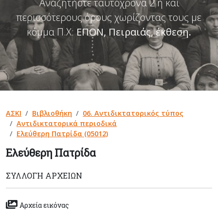
Αναζητήστε ταυτόχρονα 2 ή και
περισσότερους όρους χωρίζοντας τους με
κόμμα Π.Χ:
ΕΠΟΝ, Πειραιάς, έκθεση
.
ΑΣΚΙ
Βιβλιοθήκη
06. Αντιδικτατορικός τύπος
Αντιδικτατορικά περιοδικά
Ελεύθερη Πατρίδα (05012)
Ελεύθερη Πατρίδα
ΣΥΛΛΟΓΉ ΑΡΧΕΊΩΝ
Αρχεία εικόνας