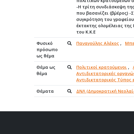
πολιτικών κρατουμένων σ
-Η τρίτη συνδιάσκεψη της
που βασανίζει (β΄μέρος) 
συγκρότηση του γραφείου 
έκτακτης ολομέλειας της Κ
του Κ.Κ.Ε
Φυσικό
Παναγούλης Αλέκος
,
Μπε
πρόσωπο
ως θέμα
Θέμα ως
Πολιτικοί κρατούμενοι
,
θέμα
Αντιδικτατορικές οργανώ
Αντιδικτατορικός Τύπος 
Θέματα
ΔΝΛ (Δημοκρατική Νεολαί