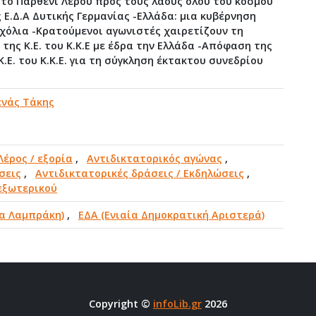
το Παρθένι Λέρου προς τους λαούς όλου του κόσμου
 Ε.Δ.Α Δυτικής Γερμανίας -Ελλάδα: μια κυβέρνηση
-Σχόλια -Κρατούμενοι αγωνιστές χαιρετίζουν τη
της Κ.Ε. του Κ.Κ.Ε με έδρα την Ελλάδα -Απόφαση της
.Ε. του Κ.Κ.Ε. για τη σύγκληση έκτακτου συνεδρίου
νάς Τάκης
Λέρος / εξορία
,
Αντιδικτατορικός αγώνας
,
σεις
,
Αντιδικτατορικές δράσεις / Εκδηλώσεις
,
εξωτερικού
α Λαμπράκη)
,
ΕΔΑ (Ενιαία Δημοκρατική Αριστερά)
Copyright ©
infoLib.gr
2026