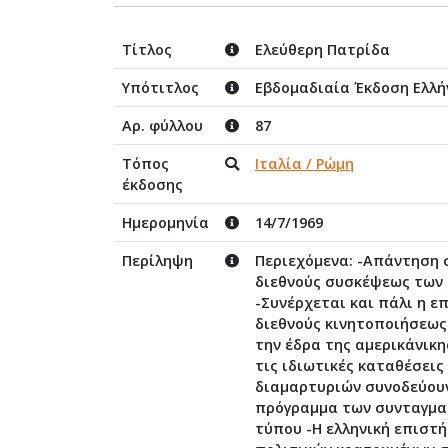
Τίτλος
Ελεύθερη Πατρίδα
Υπότιτλος
Εβδομαδιαία Έκδοση Ελλή
Αρ. φύλλου
87
Τόπος
Ιταλία / Ρώμη
έκδοσης
Ημερομηνία
14/7/1969
Περίληψη
Περιεχόμενα: -Απάντηση
διεθνούς συσκέψεως των 
-Συνέρχεται και πάλι η 
διεθνούς κινητοποιήσεως
την έδρα της αμερικάνικ
τις ιδιωτικές καταθέσεις
διαμαρτυριών συνοδεύουν
πρόγραμμα των συνταγματ
τύπου -Η ελληνική επιστ