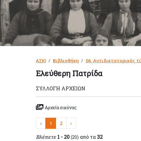
ΑΣΚΙ
Βιβλιοθήκη
06. Αντιδικτατορικός τ
Ελεύθερη Πατρίδα
ΣΥΛΛΟΓΉ ΑΡΧΕΊΩΝ
Αρχεία εικόνας
‹
1
2
›
Βλέπετε
1 - 20
από τα
32
(20)