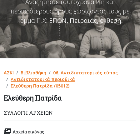
Αναζητήστε ταυτόχρονα 2 ή και
περισσότερους όρους χωρίζοντας τους με
κόμμα Π.Χ:
ΕΠΟΝ, Πειραιάς, έκθεση
.
ΑΣΚΙ
Βιβλιοθήκη
06. Αντιδικτατορικός τύπος
Αντιδικτατορικά περιοδικά
Ελεύθερη Πατρίδα (05012)
Ελεύθερη Πατρίδα
ΣΥΛΛΟΓΉ ΑΡΧΕΊΩΝ
Αρχεία εικόνας