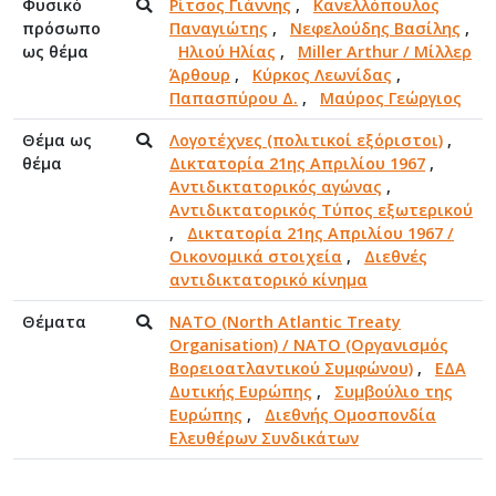
Φυσικό
Ρίτσος Γιάννης
,
Κανελλόπουλος
πρόσωπο
Παναγιώτης
,
Νεφελούδης Βασίλης
,
ως θέμα
Ηλιού Ηλίας
,
Miller Arthur / Μίλλερ
Άρθουρ
,
Κύρκος Λεωνίδας
,
Παπασπύρου Δ.
,
Μαύρος Γεώργιος
Θέμα ως
Λογοτέχνες (πολιτικοί εξόριστοι)
,
θέμα
Δικτατορία 21ης Απριλίου 1967
,
Αντιδικτατορικός αγώνας
,
Αντιδικτατορικός Τύπος εξωτερικού
,
Δικτατορία 21ης Απριλίου 1967 /
Οικονομικά στοιχεία
,
Διεθνές
αντιδικτατορικό κίνημα
Θέματα
NATO (North Atlantic Treaty
Organisation) / NATO (Οργανισμός
Βορειοατλαντικού Συμφώνου)
,
ΕΔΑ
Δυτικής Ευρώπης
,
Συμβούλιο της
Ευρώπης
,
Διεθνής Ομοσπονδία
Ελευθέρων Συνδικάτων