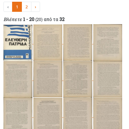
‹
1
2
›
Βλέπετε
1 - 20
από τα
32
(20)